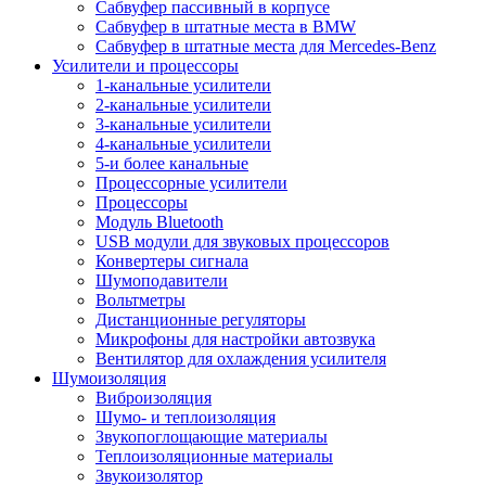
Сабвуфер пассивный в корпусе
Сабвуфер в штатные места в BMW
Сабвуфер в штатные места для Mercedes-Benz
Усилители и процессоры
1-канальные усилители
2-канальные усилители
3-канальные усилители
4-канальные усилители
5-и более канальные
Процессорные усилители
Процессоры
Модуль Bluetooth
USB модули для звуковых процессоров
Конвертеры сигнала
Шумоподавители
Вольтметры
Дистанционные регуляторы
Микрофоны для настройки автозвука
Вентилятор для охлаждения усилителя
Шумоизоляция
Виброизоляция
Шумо- и теплоизоляция
Звукопоглощающие материалы
Теплоизоляционные материалы
Звукоизолятор