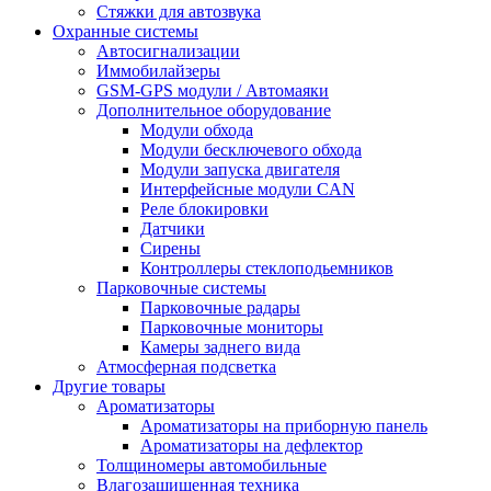
Стяжки для автозвука
Охранные системы
Автосигнализации
Иммобилайзеры
GSM-GPS модули / Автомаяки
Дополнительное оборудование
Модули обхода
Модули бесключевого обхода
Модули запуска двигателя
Интерфейсные модули CAN
Реле блокировки
Датчики
Сирены
Контроллеры стеклоподьемников
Парковочные системы
Парковочные радары
Парковочные мониторы
Камеры заднего вида
Атмосферная подсветка
Другие товары
Ароматизаторы
Ароматизаторы на приборную панель
Ароматизаторы на дефлектор
Толщиномеры автомобильные
Влагозащищенная техника