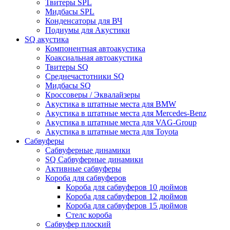
Твитеры SPL
Мидбасы SPL
Конденсаторы для ВЧ
Подиумы для Акустики
SQ акустика
Компонентная автоакустика
Коаксиальная автоакустика
Твитеры SQ
Среднечастотники SQ
Мидбасы SQ
Кроссоверы / Эквалайзеры
Акустика в штатные места для BMW
Акустика в штатные места для Mercedes-Benz
Акустика в штатные места для VAG-Group
Акустика в штатные места для Toyota
Сабвуферы
Сабвуферные динамики
SQ Сабвуферные динамики
Активные сабвуферы
Короба для сабвуферов
Короба для сабвуферов 10 дюймов
Короба для сабвуферов 12 дюймов
Короба для сабвуферов 15 дюймов
Стелс короба
Cабвуфер плоский