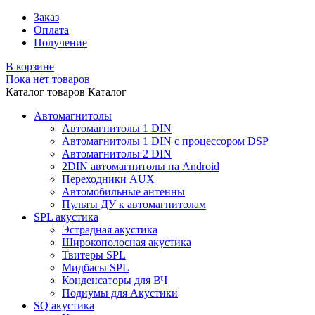
Заказ
Оплата
Получение
В корзине
Пока нет товаров
Каталог товаров
Каталог
Автомагнитолы
Автомагнитолы 1 DIN
Автомагнитолы 1 DIN с процессором DSP
Автомагнитолы 2 DIN
2DIN автомагнитолы на Android
Переходники AUX
Автомобильные антенны
Пульты ДУ к автомагнитолам
SPL акустика
Эстрадная акустика
Широкополосная акустика
Твитеры SPL
Мидбасы SPL
Конденсаторы для ВЧ
Подиумы для Акустики
SQ акустика