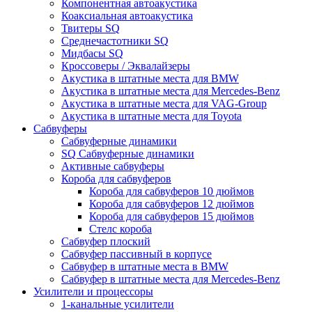
Компонентная автоакустика
Коаксиальная автоакустика
Твитеры SQ
Среднечастотники SQ
Мидбасы SQ
Кроссоверы / Эквалайзеры
Акустика в штатные места для BMW
Акустика в штатные места для Mercedes-Benz
Акустика в штатные места для VAG-Group
Акустика в штатные места для Toyota
Сабвуферы
Сабвуферные динамики
SQ Сабвуферные динамики
Активные сабвуферы
Короба для сабвуферов
Короба для сабвуферов 10 дюймов
Короба для сабвуферов 12 дюймов
Короба для сабвуферов 15 дюймов
Стелс короба
Cабвуфер плоский
Сабвуфер пассивный в корпусе
Сабвуфер в штатные места в BMW
Сабвуфер в штатные места для Mercedes-Benz
Усилители и процессоры
1-канальные усилители