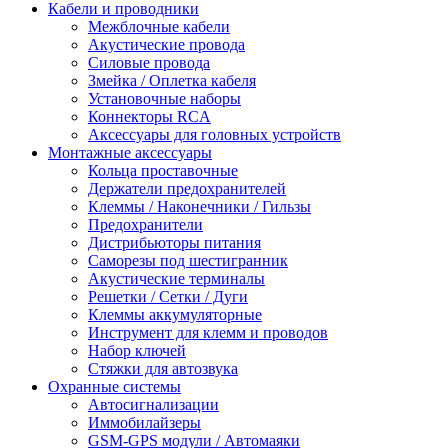
Кабели и проводники
Межблочные кабели
Акустические провода
Силовые провода
Змейка / Оплетка кабеля
Установочные наборы
Коннекторы RCA
Аксессуары для головных устройств
Монтажные аксессуары
Кольца проставочные
Держатели предохранителей
Клеммы / Наконечники / Гильзы
Предохранители
Дистрибьюторы питания
Саморезы под шестигранник
Акустические терминалы
Решетки / Сетки / Дуги
Клеммы аккумуляторные
Инструмент для клемм и проводов
Набор ключей
Стяжки для автозвука
Охранные системы
Автосигнализации
Иммобилайзеры
GSM-GPS модули / Автомаяки