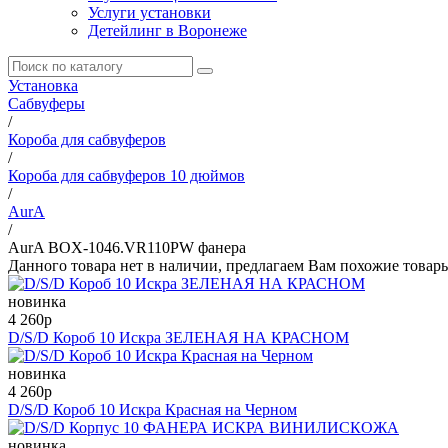
Услуги установки
Детейлинг в Воронеже
Установка
Сабвуферы
/
Короба для сабвуферов
/
Короба для сабвуферов 10 дюймов
/
AurA
/
AurA BOX-1046.VR110PW фанера
Данного товара нет в наличии, предлагаем Вам похожие товар
новинка
4 260
p
D/S/D Короб 10 Искра ЗЕЛЕНАЯ НА КРАСНОМ
новинка
4 260
p
D/S/D Короб 10 Искра Красная на Черном
новинка