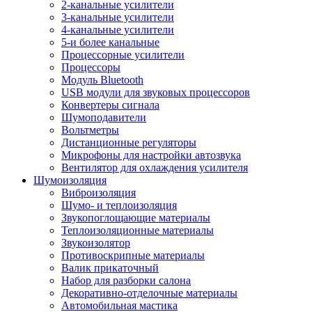
2-канальные усилители
3-канальные усилители
4-канальные усилители
5-и более канальные
Процессорные усилители
Процессоры
Модуль Bluetooth
USB модули для звуковых процессоров
Конвертеры сигнала
Шумоподавители
Вольтметры
Дистанционные регуляторы
Микрофоны для настройки автозвука
Вентилятор для охлаждения усилителя
Шумоизоляция
Виброизоляция
Шумо- и теплоизоляция
Звукопоглощающие материалы
Теплоизоляционные материалы
Звукоизолятор
Противоскрипные материалы
Валик прикаточный
Набор для разборки салона
Декоративно-отделочные материалы
Автомобильная мастика