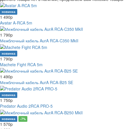
новинка
1 490
p
Avatar A-RCA 5m
1 790
p
Межблочный кабель AurA RCA-C350 MkII
новинка
1 790
p
Machete Fight RCA 5m
1 490
p
Межблочный кабель AurA RCA-B25 SE
новинка
1 750
p
Predator Audio 2RCA PRO-5
новинка
-7%
1 570
p