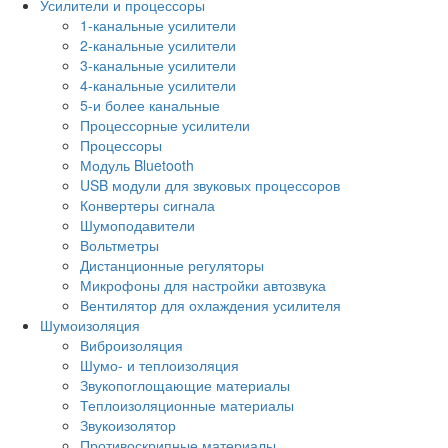
Усилители и процессоры
1-канальные усилители
2-канальные усилители
3-канальные усилители
4-канальные усилители
5-и более канальные
Процессорные усилители
Процессоры
Модуль Bluetooth
USB модули для звуковых процессоров
Конвертеры сигнала
Шумоподавители
Вольтметры
Дистанционные регуляторы
Микрофоны для настройки автозвука
Вентилятор для охлаждения усилителя
Шумоизоляция
Виброизоляция
Шумо- и теплоизоляция
Звукопоглощающие материалы
Теплоизоляционные материалы
Звукоизолятор
Противоскрипные материалы