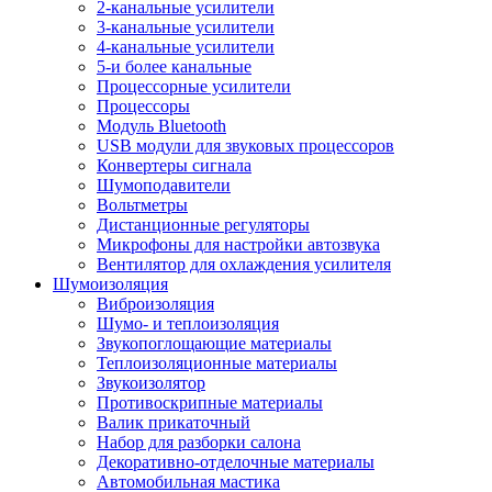
2-канальные усилители
3-канальные усилители
4-канальные усилители
5-и более канальные
Процессорные усилители
Процессоры
Модуль Bluetooth
USB модули для звуковых процессоров
Конвертеры сигнала
Шумоподавители
Вольтметры
Дистанционные регуляторы
Микрофоны для настройки автозвука
Вентилятор для охлаждения усилителя
Шумоизоляция
Виброизоляция
Шумо- и теплоизоляция
Звукопоглощающие материалы
Теплоизоляционные материалы
Звукоизолятор
Противоскрипные материалы
Валик прикаточный
Набор для разборки салона
Декоративно-отделочные материалы
Автомобильная мастика