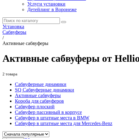
Услуги установки
Детейлинг в Воронеже
Установка
Сабвуферы
/
Активные сабвуферы
Активные сабвуферы от Helli
2 товара
Сабвуферные динамики
SQ Сабвуферные динамики
Активные сабвуферы
Короба для сабвуферов
Cабвуфер плоский
Сабвуфер пассивный в корпусе
Сабвуфер в штатные места в BMW
Сабвуфер в штатные места для Mercedes-Benz