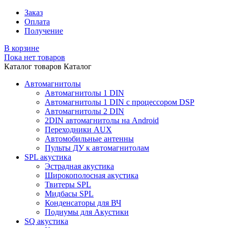
Заказ
Оплата
Получение
В корзине
Пока нет товаров
Каталог товаров
Каталог
Автомагнитолы
Автомагнитолы 1 DIN
Автомагнитолы 1 DIN с процессором DSP
Автомагнитолы 2 DIN
2DIN автомагнитолы на Android
Переходники AUX
Автомобильные антенны
Пульты ДУ к автомагнитолам
SPL акустика
Эстрадная акустика
Широкополосная акустика
Твитеры SPL
Мидбасы SPL
Конденсаторы для ВЧ
Подиумы для Акустики
SQ акустика