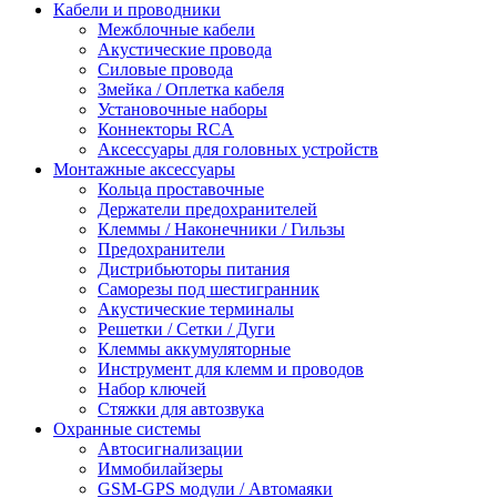
Кабели и проводники
Межблочные кабели
Акустические провода
Силовые провода
Змейка / Оплетка кабеля
Установочные наборы
Коннекторы RCA
Аксессуары для головных устройств
Монтажные аксессуары
Кольца проставочные
Держатели предохранителей
Клеммы / Наконечники / Гильзы
Предохранители
Дистрибьюторы питания
Саморезы под шестигранник
Акустические терминалы
Решетки / Сетки / Дуги
Клеммы аккумуляторные
Инструмент для клемм и проводов
Набор ключей
Стяжки для автозвука
Охранные системы
Автосигнализации
Иммобилайзеры
GSM-GPS модули / Автомаяки