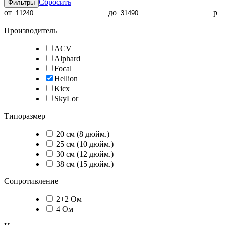
Сбросить
Фильтры
от
до
p
Производитель
ACV
Alphard
Focal
Hellion
Kicx
SkyLor
Типоразмер
20 см (8 дюйм.)
25 см (10 дюйм.)
30 см (12 дюйм.)
38 см (15 дюйм.)
Сопротивление
2+2 Ом
4 Ом