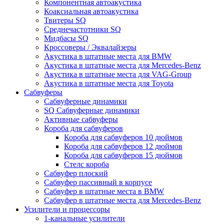
Компонентная автоакустика
Коаксиальная автоакустика
Твитеры SQ
Среднечастотники SQ
Мидбасы SQ
Кроссоверы / Эквалайзеры
Акустика в штатные места для BMW
Акустика в штатные места для Mercedes-Benz
Акустика в штатные места для VAG-Group
Акустика в штатные места для Toyota
Сабвуферы
Сабвуферные динамики
SQ Сабвуферные динамики
Активные сабвуферы
Короба для сабвуферов
Короба для сабвуферов 10 дюймов
Короба для сабвуферов 12 дюймов
Короба для сабвуферов 15 дюймов
Стелс короба
Cабвуфер плоский
Сабвуфер пассивный в корпусе
Сабвуфер в штатные места в BMW
Сабвуфер в штатные места для Mercedes-Benz
Усилители и процессоры
1-канальные усилители