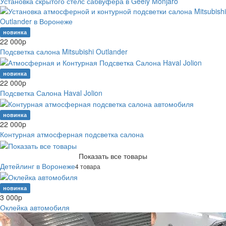
Установка скрытого стелс сабвуфера в Geely Monjaro
новинка
22 000
p
Подсветка салона Mitsubishi Outlander
новинка
22 000
p
Подсветка Салона Haval Jolion
новинка
22 000
p
Контурная атмосферная подсветка салона
Показать все товары
Детейлинг в Воронеже
4 товара
новинка
3 000
p
Оклейка автомобиля