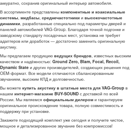
аккуратно, сохранив оригинальный интерьер автомобиля.
В ассортименте представлены
компонентные и коаксиальные
системы
,
мидбасы
,
среднечастотники
и
высокочастотные
динамики
, разработанные специально под параметры дверей и
панелей автомобилей VAG-Group. Благодаря точной подгонке и
заводскому стандарту посадочных мест, установка не требует
адаптеров или доработок — достаточно заменить оригинальную
акустику.
Мы предлагаем продукцию
ведущих брендов
, известных высоким
качеством и надёжностью:
Ground Zero, Blam, Focal, Recoil,
Dynamic State
и других производителей, создающих решения под
OEM-формат. Все модели отличаются сбалансированным
звучанием, высоким КПД и долговечностью.
Вы можете
купить акустику в штатные места для VAG-Group
в
нашем
интернет-магазине BUY-SOUND
с доставкой по всей
России. Мы являемся
официальным дилером
и гарантируем
оригинальное происхождение товара, полную совместимость и
поддержку при установке.
Закажите подходящий комплект уже сегодня и получите чистое,
мощное и детализированное звучание без компромиссов!