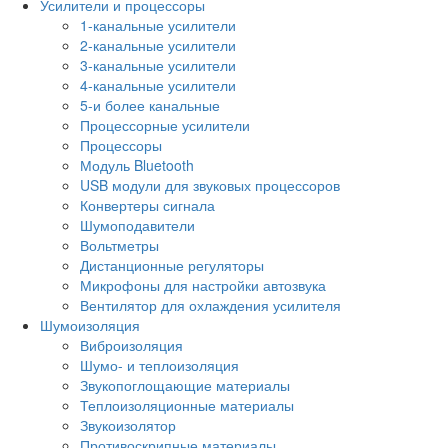
Усилители и процессоры
1-канальные усилители
2-канальные усилители
3-канальные усилители
4-канальные усилители
5-и более канальные
Процессорные усилители
Процессоры
Модуль Bluetooth
USB модули для звуковых процессоров
Конвертеры сигнала
Шумоподавители
Вольтметры
Дистанционные регуляторы
Микрофоны для настройки автозвука
Вентилятор для охлаждения усилителя
Шумоизоляция
Виброизоляция
Шумо- и теплоизоляция
Звукопоглощающие материалы
Теплоизоляционные материалы
Звукоизолятор
Противоскрипные материалы