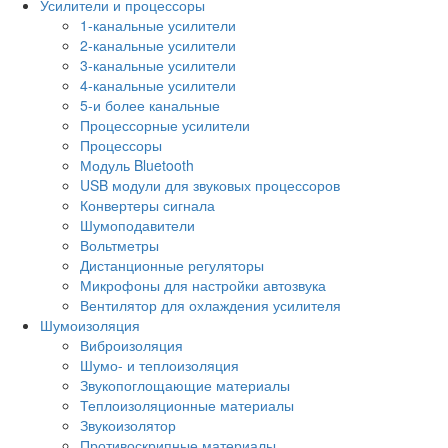
Усилители и процессоры
1-канальные усилители
2-канальные усилители
3-канальные усилители
4-канальные усилители
5-и более канальные
Процессорные усилители
Процессоры
Модуль Bluetooth
USB модули для звуковых процессоров
Конвертеры сигнала
Шумоподавители
Вольтметры
Дистанционные регуляторы
Микрофоны для настройки автозвука
Вентилятор для охлаждения усилителя
Шумоизоляция
Виброизоляция
Шумо- и теплоизоляция
Звукопоглощающие материалы
Теплоизоляционные материалы
Звукоизолятор
Противоскрипные материалы