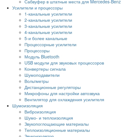
Сабвуфер в штатные места для Mercedes-Benz
Усилители и процессоры
1-канальные усилители
2-канальные усилители
3-канальные усилители
4-канальные усилители
5-и более канальные
Процессорные усилители
Процессоры
Модуль Bluetooth
USB модули для звуковых процессоров
Конвертеры сигнала
Шумоподавители
Вольтметры
Дистанционные регуляторы
Микрофоны для настройки автозвука
Вентилятор для охлаждения усилителя
Шумоизоляция
Виброизоляция
Шумо- и теплоизоляция
Звукопоглощающие материалы
Теплоизоляционные материалы
Звукоизолятор