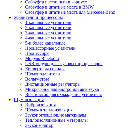
Сабвуфер пассивный в корпусе
Сабвуфер в штатные места в BMW
Сабвуфер в штатные места для Mercedes-Benz
Усилители и процессоры
1-канальные усилители
2-канальные усилители
3-канальные усилители
4-канальные усилители
5-и более канальные
Процессорные усилители
Процессоры
Модуль Bluetooth
USB модули для звуковых процессоров
Конвертеры сигнала
Шумоподавители
Вольтметры
Дистанционные регуляторы
Микрофоны для настройки автозвука
Вентилятор для охлаждения усилителя
Шумоизоляция
Виброизоляция
Шумо- и теплоизоляция
Звукопоглощающие материалы
Теплоизоляционные материалы
Звукоизолятор