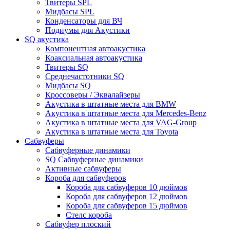
Твитеры SPL
Мидбасы SPL
Конденсаторы для ВЧ
Подиумы для Акустики
SQ акустика
Компонентная автоакустика
Коаксиальная автоакустика
Твитеры SQ
Среднечастотники SQ
Мидбасы SQ
Кроссоверы / Эквалайзеры
Акустика в штатные места для BMW
Акустика в штатные места для Mercedes-Benz
Акустика в штатные места для VAG-Group
Акустика в штатные места для Toyota
Сабвуферы
Сабвуферные динамики
SQ Сабвуферные динамики
Активные сабвуферы
Короба для сабвуферов
Короба для сабвуферов 10 дюймов
Короба для сабвуферов 12 дюймов
Короба для сабвуферов 15 дюймов
Стелс короба
Cабвуфер плоский