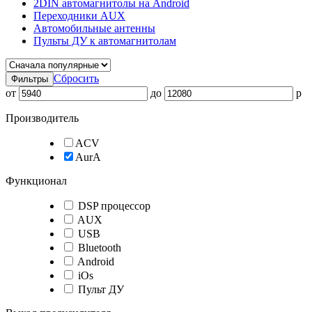
2DIN автомагнитолы на Android
Переходники AUX
Автомобильные антенны
Пульты ДУ к автомагнитолам
Сбросить
Фильтры
от
до
p
Производитель
ACV
AurA
Функционал
DSP процессор
AUX
USB
Bluetooth
Android
iOs
Пульт ДУ