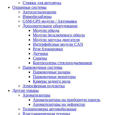
Стяжки для автозвука
Охранные системы
Автосигнализации
Иммобилайзеры
GSM-GPS модули / Автомаяки
Дополнительное оборудование
Модули обхода
Модули бесключевого обхода
Модули запуска двигателя
Интерфейсные модули CAN
Реле блокировки
Датчики
Сирены
Контроллеры стеклоподьемников
Парковочные системы
Парковочные радары
Парковочные мониторы
Камеры заднего вида
Атмосферная подсветка
Другие товары
Ароматизаторы
Ароматизаторы на приборную панель
Ароматизаторы на дефлектор
Толщиномеры автомобильные
Влагозащищенная техника