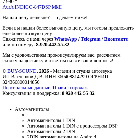
7 990 *
AurA INDIGO-847DSP MkII
Нашли цену дешевле? — сделаем ниже!
Если вы нашли более выгодную цену, мы готовы предложить
еще более низкую цену!
Свяжитесь с нами через
WhatsApp
/
Telegram
/
Вконтакте
или по номеру:
8-920-442-55-32
Мы с удовольствием проконсультируем вас, рассчитаем
скидку на доставку и ответим на все ваши вопросы!
©
BUY-SOUND
, 2026
- Магазин и студия автозвука
ИП Ватченков Д.В. ИНН 360408814299 ОГРНИП
324366800014856
Персональные данные
,
Правила продаж
Консультация и поддержка:
8 920 442-55-32
Автомагнитолы
Автомагнитолы 1 DIN
Автомагнитолы 1 DIN с процессором DSP
Автомагнитолы 2 DIN
2DIN автомагнитолы на Android