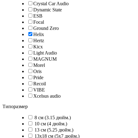
Crystal Car Audio
Dynamic State
ESB
Focal
Ground Zero
Helix
Hertz
Kicx
Light Audio
MAGNUM
Morel
Oris
Pride
Recoil
VIBE
Xcelsus audio
Типоразмер
8 см (3.15 дюйм.)
10 см (4 дюйм.)
13 см (5.25 дюйм.)
13х18 см (5х7 дюйм.)