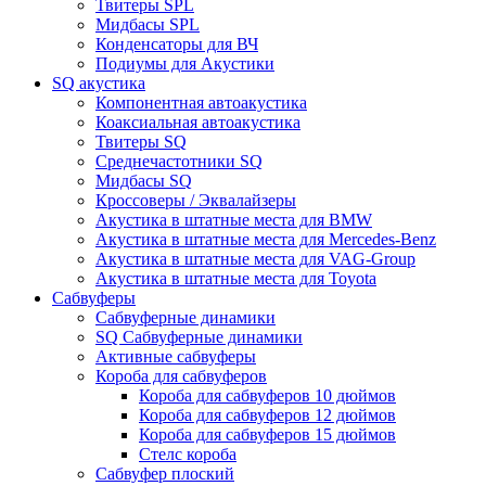
Твитеры SPL
Мидбасы SPL
Конденсаторы для ВЧ
Подиумы для Акустики
SQ акустика
Компонентная автоакустика
Коаксиальная автоакустика
Твитеры SQ
Среднечастотники SQ
Мидбасы SQ
Кроссоверы / Эквалайзеры
Акустика в штатные места для BMW
Акустика в штатные места для Mercedes-Benz
Акустика в штатные места для VAG-Group
Акустика в штатные места для Toyota
Сабвуферы
Сабвуферные динамики
SQ Сабвуферные динамики
Активные сабвуферы
Короба для сабвуферов
Короба для сабвуферов 10 дюймов
Короба для сабвуферов 12 дюймов
Короба для сабвуферов 15 дюймов
Стелс короба
Cабвуфер плоский