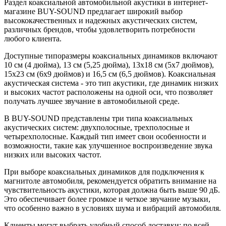
Раздел коаксиальной автомобильной акустики в интернет-
магазине BUY-SOUND предлагает широкий выбор
высококачественных и надежных акустических систем,
различных брендов, чтобы удовлетворить потребности
любого клиента.
Доступные типоразмеры коаксиальных динамиков включают
10 см (4 дюйма), 13 см (5,25 дюйма), 13х18 см (5х7 дюймов),
15х23 см (6х9 дюймов) и 16,5 см (6,5 дюймов). Коаксиальная
акустическая система - это тип акустики, где динамик низких
и высоких частот расположены на одной оси, что позволяет
получать лучшее звучание в автомобильной среде.
В BUY-SOUND представлены три типа коаксиальных
акустических систем: двухполосные, трехполосные и
четырехполосные. Каждый тип имеет свои особенности и
возможности, такие как улучшенное воспроизведение звука
низких или высоких частот.
При выборе коаксиальных динамиков для подключения к
магнитоле автомобиля, рекомендуется обратить внимание на
чувствительность акустики, которая должна быть выше 90 дБ.
Это обеспечивает более громкое и четкое звучание музыки,
что особенно важно в условиях шума и вибраций автомобиля.
Клиенты могут выбрать удобный способ доставки: по всей