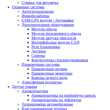
Стяжки для автозвука
Охранные системы
Автосигнализации
Иммобилайзеры
GSM-GPS модули / Автомаяки
Дополнительное оборудование
Модули обхода
Модули бесключевого обхода
Модули запуска двигателя
Интерфейсные модули CAN
Реле блокировки
Датчики
Сирены
Контроллеры стеклоподьемников
Парковочные системы
Парковочные радары
Парковочные мониторы
Камеры заднего вида
Атмосферная подсветка
Другие товары
Ароматизаторы
Ароматизаторы на приборную панель
Ароматизаторы на дефлектор
Толщиномеры автомобильные
Влагозащищенная техника