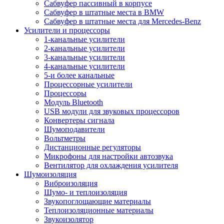
Сабвуфер пассивный в корпусе
Сабвуфер в штатные места в BMW
Сабвуфер в штатные места для Mercedes-Benz
Усилители и процессоры
1-канальные усилители
2-канальные усилители
3-канальные усилители
4-канальные усилители
5-и более канальные
Процессорные усилители
Процессоры
Модуль Bluetooth
USB модули для звуковых процессоров
Конвертеры сигнала
Шумоподавители
Вольтметры
Дистанционные регуляторы
Микрофоны для настройки автозвука
Вентилятор для охлаждения усилителя
Шумоизоляция
Виброизоляция
Шумо- и теплоизоляция
Звукопоглощающие материалы
Теплоизоляционные материалы
Звукоизолятор