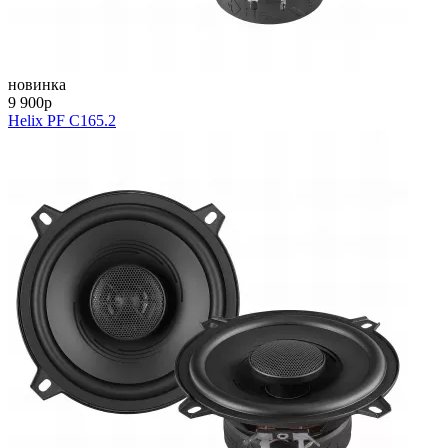
новинка
9 900
p
Helix PF C165.2