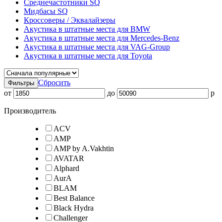
Среднечастотники SQ
Мидбасы SQ
Кроссоверы / Эквалайзеры
Акустика в штатные места для BMW
Акустика в штатные места для Mercedes-Benz
Акустика в штатные места для VAG-Group
Акустика в штатные места для Toyota
Сбросить
Фильтры
от
до
p
Производитель
ACV
AMP
AMP by A.Vakhtin
AVATAR
Alphard
AurA
BLAM
Best Balance
Black Hydra
Challenger