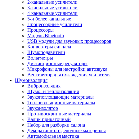
2-канальные усилители
3-канальные усилители
4-канальные усилители
5-и более канальные
Процессорные усилители
Процессоры
Модуль Bluetooth
USB модули для звуковых процессоров
Конвертеры сигнала
Шумоподавители
Вольтметры
Дистанционные регуляторы
Микрофоны для настройки автозвука
Вентилятор для охлаждения усилителя
Шумоизоляция
Виброизоляция
Шумо- и теплоизоляция
Звукопоглощающие материалы
Теплоизоляционные материалы
Звукоизолятор
Противоскрипные материалы
Валик прикаточный
Набор для разборки салона
Декоративно-отделочные материалы
Автомобильная мастика