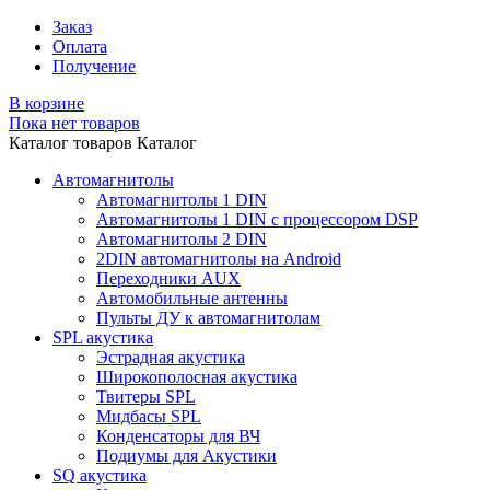
Заказ
Оплата
Получение
В корзине
Пока нет товаров
Каталог товаров
Каталог
Автомагнитолы
Автомагнитолы 1 DIN
Автомагнитолы 1 DIN с процессором DSP
Автомагнитолы 2 DIN
2DIN автомагнитолы на Android
Переходники AUX
Автомобильные антенны
Пульты ДУ к автомагнитолам
SPL акустика
Эстрадная акустика
Широкополосная акустика
Твитеры SPL
Мидбасы SPL
Конденсаторы для ВЧ
Подиумы для Акустики
SQ акустика