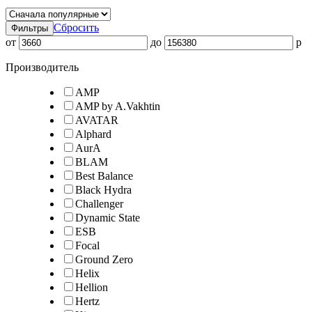
Сбросить
Фильтры
от
до
p
Производитель
AMP
AMP by A.Vakhtin
AVATAR
Alphard
AurA
BLAM
Best Balance
Black Hydra
Challenger
Dynamic State
ESB
Focal
Ground Zero
Helix
Hellion
Hertz