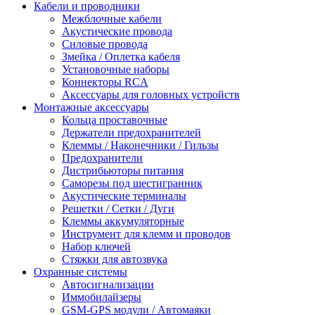
Кабели и проводники
Межблочные кабели
Акустические провода
Силовые провода
Змейка / Оплетка кабеля
Установочные наборы
Коннекторы RCA
Аксессуары для головных устройств
Монтажные аксессуары
Кольца проставочные
Держатели предохранителей
Клеммы / Наконечники / Гильзы
Предохранители
Дистрибьюторы питания
Саморезы под шестигранник
Акустические терминалы
Решетки / Сетки / Дуги
Клеммы аккумуляторные
Инструмент для клемм и проводов
Набор ключей
Стяжки для автозвука
Охранные системы
Автосигнализации
Иммобилайзеры
GSM-GPS модули / Автомаяки