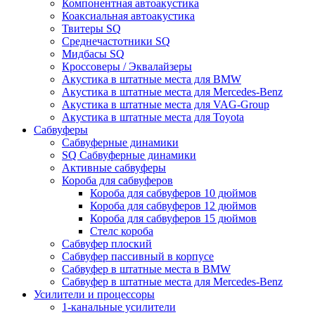
Компонентная автоакустика
Коаксиальная автоакустика
Твитеры SQ
Среднечастотники SQ
Мидбасы SQ
Кроссоверы / Эквалайзеры
Акустика в штатные места для BMW
Акустика в штатные места для Mercedes-Benz
Акустика в штатные места для VAG-Group
Акустика в штатные места для Toyota
Сабвуферы
Сабвуферные динамики
SQ Сабвуферные динамики
Активные сабвуферы
Короба для сабвуферов
Короба для сабвуферов 10 дюймов
Короба для сабвуферов 12 дюймов
Короба для сабвуферов 15 дюймов
Стелс короба
Cабвуфер плоский
Сабвуфер пассивный в корпусе
Сабвуфер в штатные места в BMW
Сабвуфер в штатные места для Mercedes-Benz
Усилители и процессоры
1-канальные усилители