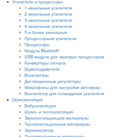
Усилители и процессоры
1-канальные усилители
2-канальные усилители
3-канальные усилители
4-канальные усилители
5-и более канальные
Процессорные усилители
Процессоры
Модуль Bluetooth
USB модули для звуковых процессоров
Конвертеры сигнала
Шумоподавители
Вольтметры
Дистанционные регуляторы
Микрофоны для настройки автозвука
Вентилятор для охлаждения усилителя
Шумоизоляция
Виброизоляция
Шумо- и теплоизоляция
Звукопоглощающие материалы
Теплоизоляционные материалы
Звукоизолятор
Противоскрипные материалы