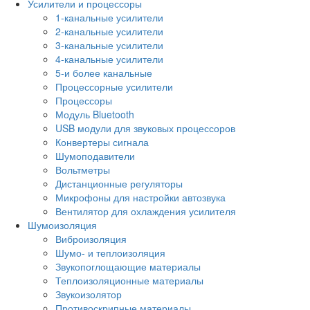
Усилители и процессоры
1-канальные усилители
2-канальные усилители
3-канальные усилители
4-канальные усилители
5-и более канальные
Процессорные усилители
Процессоры
Модуль Bluetooth
USB модули для звуковых процессоров
Конвертеры сигнала
Шумоподавители
Вольтметры
Дистанционные регуляторы
Микрофоны для настройки автозвука
Вентилятор для охлаждения усилителя
Шумоизоляция
Виброизоляция
Шумо- и теплоизоляция
Звукопоглощающие материалы
Теплоизоляционные материалы
Звукоизолятор
Противоскрипные материалы