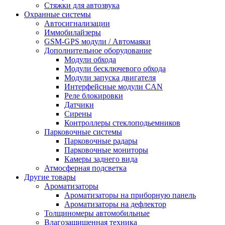
Стяжки для автозвука
Охранные системы
Автосигнализации
Иммобилайзеры
GSM-GPS модули / Автомаяки
Дополнительное оборудование
Модули обхода
Модули бесключевого обхода
Модули запуска двигателя
Интерфейсные модули CAN
Реле блокировки
Датчики
Сирены
Контроллеры стеклоподьемников
Парковочные системы
Парковочные радары
Парковочные мониторы
Камеры заднего вида
Атмосферная подсветка
Другие товары
Ароматизаторы
Ароматизаторы на приборную панель
Ароматизаторы на дефлектор
Толщиномеры автомобильные
Влагозащищенная техника