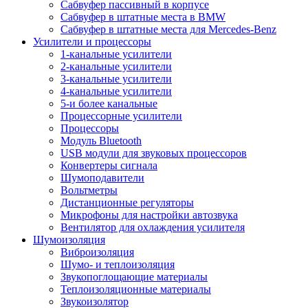
Сабвуфер пассивный в корпусе
Сабвуфер в штатные места в BMW
Сабвуфер в штатные места для Mercedes-Benz
Усилители и процессоры
1-канальные усилители
2-канальные усилители
3-канальные усилители
4-канальные усилители
5-и более канальные
Процессорные усилители
Процессоры
Модуль Bluetooth
USB модули для звуковых процессоров
Конвертеры сигнала
Шумоподавители
Вольтметры
Дистанционные регуляторы
Микрофоны для настройки автозвука
Вентилятор для охлаждения усилителя
Шумоизоляция
Виброизоляция
Шумо- и теплоизоляция
Звукопоглощающие материалы
Теплоизоляционные материалы
Звукоизолятор