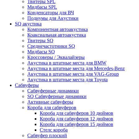
Твитеры SPL
Мидбасы SPL
Конденсаторы для ВЧ
Подиумы для Акустики
SQ акустика
Компонентная автоакустика
Коаксиальная автоакустика
Твитеры SQ
Среднечастотники SQ
Мидбасы SQ
Кроссоверы / Эквалайзеры
Акустика в штатные места для BMW
Акустика в штатные места для Mercedes-Benz
Акустика в штатные места для VAG-Group
Акустика в штатные места для Toyota
Сабвуферы
Сабвуферные динамики
SQ Сабвуферные динамики
Активные сабвуферы
Короба для сабвуферов
Короба для сабвуферов 10 дюймов
Короба для сабвуферов 12 дюймов
Короба для сабвуферов 15 дюймов
Стелс короба
Cабвуфер плоский