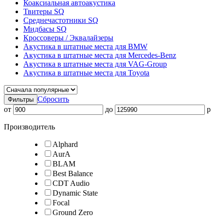
Коаксиальная автоакустика
Твитеры SQ
Среднечастотники SQ
Мидбасы SQ
Кроссоверы / Эквалайзеры
Акустика в штатные места для BMW
Акустика в штатные места для Mercedes-Benz
Акустика в штатные места для VAG-Group
Акустика в штатные места для Toyota
Сбросить
Фильтры
от
до
p
Производитель
Alphard
AurA
BLAM
Best Balance
CDT Audio
Dynamic State
Focal
Ground Zero