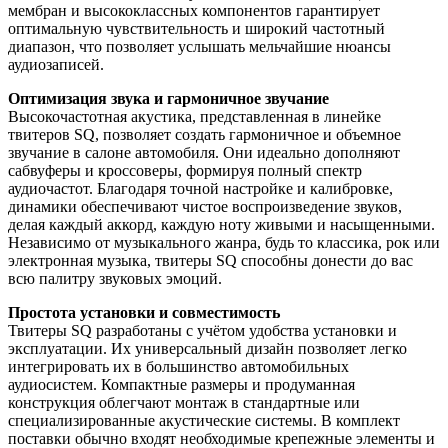
мембран и высококлассных компонентов гарантирует
оптимальную чувствительность и широкий частотный
диапазон, что позволяет услышать мельчайшие нюансы
аудиозаписей.
Оптимизация звука и гармоничное звучание
Высокочастотная акустика, представленная в линейке
твитеров SQ, позволяет создать гармоничное и объемное
звучание в салоне автомобиля. Они идеально дополняют
сабвуферы и кроссоверы, формируя полный спектр
аудиочастот. Благодаря точной настройке и калибровке,
динамики обеспечивают чистое воспроизведение звуков,
делая каждый аккорд, каждую ноту живыми и насыщенными.
Независимо от музыкального жанра, будь то классика, рок или
электронная музыка, твитеры SQ способны донести до вас
всю палитру звуковых эмоций.
Простота установки и совместимость
Твитеры SQ разработаны с учётом удобства установки и
эксплуатации. Их универсальный дизайн позволяет легко
интегрировать их в большинство автомобильных
аудиосистем. Компактные размеры и продуманная
конструкция облегчают монтаж в стандартные или
специализированные акустические системы. В комплект
поставки обычно входят необходимые крепежные элементы и