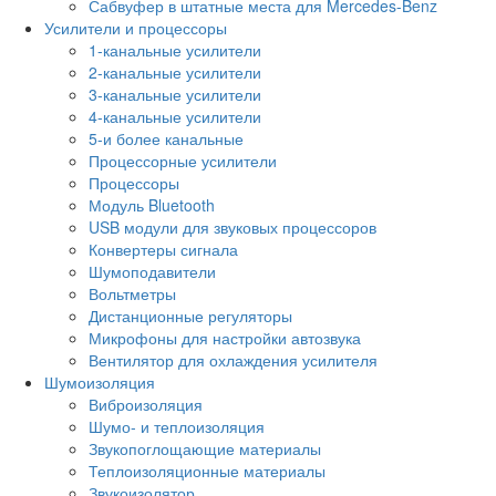
Сабвуфер в штатные места для Mercedes-Benz
Усилители и процессоры
1-канальные усилители
2-канальные усилители
3-канальные усилители
4-канальные усилители
5-и более канальные
Процессорные усилители
Процессоры
Модуль Bluetooth
USB модули для звуковых процессоров
Конвертеры сигнала
Шумоподавители
Вольтметры
Дистанционные регуляторы
Микрофоны для настройки автозвука
Вентилятор для охлаждения усилителя
Шумоизоляция
Виброизоляция
Шумо- и теплоизоляция
Звукопоглощающие материалы
Теплоизоляционные материалы
Звукоизолятор