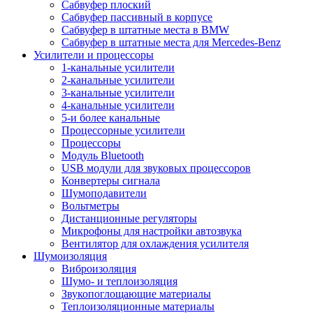
Cабвуфер плоский
Сабвуфер пассивный в корпусе
Сабвуфер в штатные места в BMW
Сабвуфер в штатные места для Mercedes-Benz
Усилители и процессоры
1-канальные усилители
2-канальные усилители
3-канальные усилители
4-канальные усилители
5-и более канальные
Процессорные усилители
Процессоры
Модуль Bluetooth
USB модули для звуковых процессоров
Конвертеры сигнала
Шумоподавители
Вольтметры
Дистанционные регуляторы
Микрофоны для настройки автозвука
Вентилятор для охлаждения усилителя
Шумоизоляция
Виброизоляция
Шумо- и теплоизоляция
Звукопоглощающие материалы
Теплоизоляционные материалы