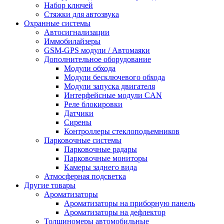
Набор ключей
Стяжки для автозвука
Охранные системы
Автосигнализации
Иммобилайзеры
GSM-GPS модули / Автомаяки
Дополнительное оборудование
Модули обхода
Модули бесключевого обхода
Модули запуска двигателя
Интерфейсные модули CAN
Реле блокировки
Датчики
Сирены
Контроллеры стеклоподьемников
Парковочные системы
Парковочные радары
Парковочные мониторы
Камеры заднего вида
Атмосферная подсветка
Другие товары
Ароматизаторы
Ароматизаторы на приборную панель
Ароматизаторы на дефлектор
Толщиномеры автомобильные