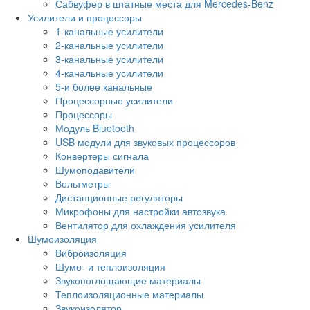
Сабвуфер в штатные места для Mercedes-Benz
Усилители и процессоры
1-канальные усилители
2-канальные усилители
3-канальные усилители
4-канальные усилители
5-и более канальные
Процессорные усилители
Процессоры
Модуль Bluetooth
USB модули для звуковых процессоров
Конвертеры сигнала
Шумоподавители
Вольтметры
Дистанционные регуляторы
Микрофоны для настройки автозвука
Вентилятор для охлаждения усилителя
Шумоизоляция
Виброизоляция
Шумо- и теплоизоляция
Звукопоглощающие материалы
Теплоизоляционные материалы
Звукоизолятор