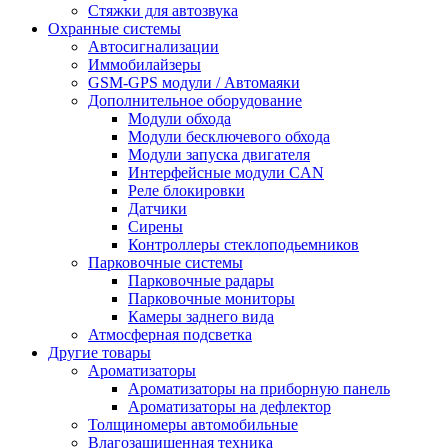
Стяжки для автозвука
Охранные системы
Автосигнализации
Иммобилайзеры
GSM-GPS модули / Автомаяки
Дополнительное оборудование
Модули обхода
Модули бесключевого обхода
Модули запуска двигателя
Интерфейсные модули CAN
Реле блокировки
Датчики
Сирены
Контроллеры стеклоподьемников
Парковочные системы
Парковочные радары
Парковочные мониторы
Камеры заднего вида
Атмосферная подсветка
Другие товары
Ароматизаторы
Ароматизаторы на приборную панель
Ароматизаторы на дефлектор
Толщиномеры автомобильные
Влагозащищенная техника