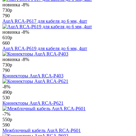
новинка
-8%
730
p
790
AurA RCA-P617 для кабеля до 6 мм, 4шт
новинка
-8%
610
p
660
AurA RCA-P619 для кабеля до 6 мм, 4шт
новинка
-8%
730
p
790
Коннекторы AurA RCA-P403
-8%
490
p
530
Коннекторы AurA RCA-P621
-7%
550
p
590
Межблочный кабель AurA RCA-P601