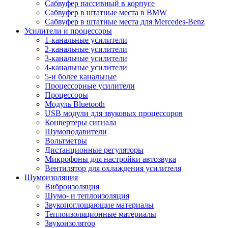
Сабвуфер пассивный в корпусе
Сабвуфер в штатные места в BMW
Сабвуфер в штатные места для Mercedes-Benz
Усилители и процессоры
1-канальные усилители
2-канальные усилители
3-канальные усилители
4-канальные усилители
5-и более канальные
Процессорные усилители
Процессоры
Модуль Bluetooth
USB модули для звуковых процессоров
Конвертеры сигнала
Шумоподавители
Вольтметры
Дистанционные регуляторы
Микрофоны для настройки автозвука
Вентилятор для охлаждения усилителя
Шумоизоляция
Виброизоляция
Шумо- и теплоизоляция
Звукопоглощающие материалы
Теплоизоляционные материалы
Звукоизолятор