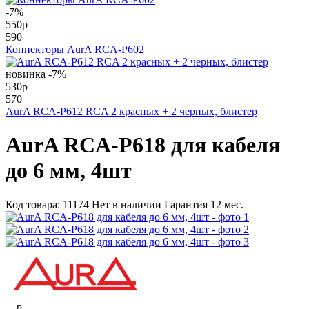
-7%
550
p
590
Коннекторы AurA RCA-P602
новинка
-7%
530
p
570
AurA RCA-P612 RCA 2 красных + 2 черных, блистер
AurA RCA-P618 для кабеля
до 6 мм, 4шт
Код товара:
11174
Нет в наличии
Гарантия 12 мес.
—
p