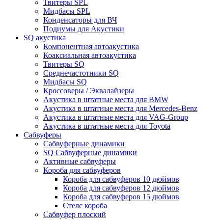
Твитеры SPL
Мидбасы SPL
Конденсаторы для ВЧ
Подиумы для Акустики
SQ акустика
Компонентная автоакустика
Коаксиальная автоакустика
Твитеры SQ
Среднечастотники SQ
Мидбасы SQ
Кроссоверы / Эквалайзеры
Акустика в штатные места для BMW
Акустика в штатные места для Mercedes-Benz
Акустика в штатные места для VAG-Group
Акустика в штатные места для Toyota
Сабвуферы
Сабвуферные динамики
SQ Сабвуферные динамики
Активные сабвуферы
Короба для сабвуферов
Короба для сабвуферов 10 дюймов
Короба для сабвуферов 12 дюймов
Короба для сабвуферов 15 дюймов
Стелс короба
Cабвуфер плоский