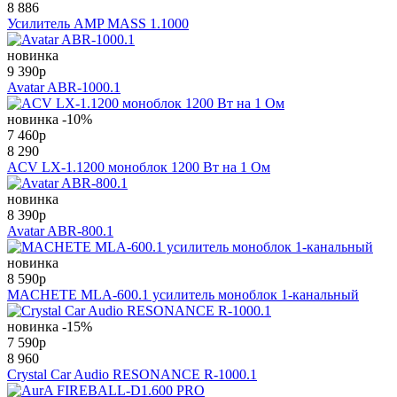
8 886
Усилитель AMP MASS 1.1000
новинка
9 390
p
Avatar ABR-1000.1
новинка
-10%
7 460
p
8 290
ACV LX-1.1200 моноблок 1200 Вт на 1 Ом
новинка
8 390
p
Avatar ABR-800.1
новинка
8 590
p
MACHETE MLA-600.1 усилитель моноблок 1-канальный
новинка
-15%
7 590
p
8 960
Crystal Car Audio RESONANCE R-1000.1