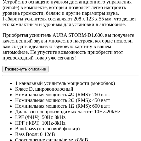
Устройство оснащено пультом дистанционного управления
(remote) в комплекте, который позволяет легко настроить
уровень громкости, баланс и другие параметры звука.
Габариты усилителя составляют 208 x 123 x 55 мм, что делает
его компактным и удобным для установки в автомобиле.
Приобретая усилитель AURA STORM-D1.600, вы получаете
качественный звук и множество настроек, которые позволят
вам создать идеальную звуковую картину в вашем
автомобиле. Не упустите возможность приобрести этот
превосходный товар уже сегодня!
Развернуть описание
1-канальный усилитель мощности (моноблок)
Класс D, широкополосный
Номинальная мощность 4Ω (RMS): 260 ватт
Номинальная мощность 2Ω (RMS): 450 ватт
Номинальная мощность 1Ω (RMS): 600 ватт
Диапазон воспроизводимых частот: 10Hz-20kHz
LPF (ФНЧ): 50Hz-8kHz
HPF (ФВЧ): 10Hz-8kHz
Band-pass (полосовой фильтр)
Bass Boost: 0-12dB
Соотношение сигнал/шум: >85dB