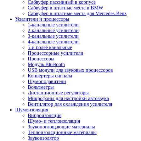
Сабвуфер пассивный в корпусе
Сабвуфер в штатные места в BMW
Сабвуфер в штатные места для Mercedes-Benz
Усилители и процессоры
1-канальные усилители
2-канальные усилители
3-канальные усилители
4-канальные усилители
5-и более канальные
Процессорные усилители
Процессоры
Модуль Bluetooth
USB модули для звуковых процессоров
Конвертеры сигнала
Шумоподавители
Вольтметры
Дистанционные регуляторы
Микрофоны для настройки автозвука
Вентилятор для охлаждения усилителя
Шумоизоляция
Виброизоляция
Шумо- и теплоизоляция
Звукопоглощающие материалы
Теплоизоляционные материалы
Звукоизолятор