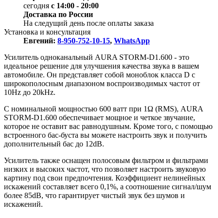
сегодня
с 14:00 - 20:00
Доставка по России
На следущий день после оплаты заказа
Установка и консультация
Евгений:
8-950-752-10-15
,
WhatsApp
Усилитель одноканальный AURA STORM-D1.600 - это
идеальное решение для улучшения качества звука в вашем
автомобиле. Он представляет собой моноблок класса D с
широкополосным диапазоном воспроизводимых частот от
10Hz до 20kHz.
С номинальной мощностью 600 ватт при 1Ω (RMS), AURA
STORM-D1.600 обеспечивает мощное и четкое звучание,
которое не оставит вас равнодушным. Кроме того, с помощью
встроенного бас-буста вы можете настроить звук и получить
дополнительный бас до 12dB.
Усилитель также оснащен полосовым фильтром и фильтрами
низких и высоких частот, что позволяет настроить звуковую
картину под свои предпочтения. Коэффициент нелинейных
искажений составляет всего 0,1%, а соотношение сигнал/шум
более 85dB, что гарантирует чистый звук без шумов и
искажений.