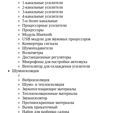
1-канальные усилители
2-канальные усилители
3-канальные усилители
4-канальные усилители
5-и более канальные
Процессорные усилители
Процессоры
Модуль Bluetooth
USB модули для звуковых процессоров
Конвертеры сигнала
Шумоподавители
Вольтметры
Дистанционные регуляторы
Микрофоны для настройки автозвука
Вентилятор для охлаждения усилителя
Шумоизоляция
Виброизоляция
Шумо- и теплоизоляция
Звукопоглощающие материалы
Теплоизоляционные материалы
Звукоизолятор
Противоскрипные материалы
Валик прикаточный
Набор для разборки салона