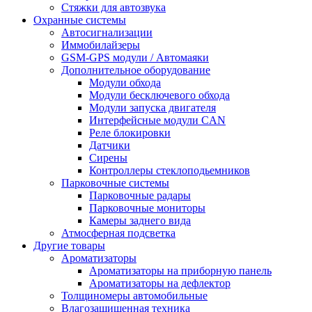
Стяжки для автозвука
Охранные системы
Автосигнализации
Иммобилайзеры
GSM-GPS модули / Автомаяки
Дополнительное оборудование
Модули обхода
Модули бесключевого обхода
Модули запуска двигателя
Интерфейсные модули CAN
Реле блокировки
Датчики
Сирены
Контроллеры стеклоподьемников
Парковочные системы
Парковочные радары
Парковочные мониторы
Камеры заднего вида
Атмосферная подсветка
Другие товары
Ароматизаторы
Ароматизаторы на приборную панель
Ароматизаторы на дефлектор
Толщиномеры автомобильные
Влагозащищенная техника