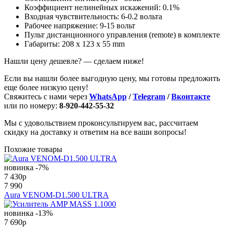
Коэффициент нелинейных искажений: 0.1%
Входная чувствительность: 6-0.2 вольта
Рабочее напряжение: 9-15 вольт
Пульт дистанционного управления (remote) в комплекте
Габариты: 208 x 123 x 55 mm
Нашли цену дешевле? — сделаем ниже!
Если вы нашли более выгодную цену, мы готовы предложить
еще более низкую цену!
Свяжитесь с нами через
WhatsApp
/
Telegram
/
Вконтакте
или по номеру:
8-920-442-55-32
Мы с удовольствием проконсультируем вас, рассчитаем
скидку на доставку и ответим на все ваши вопросы!
Похожие товары
новинка
-7%
7 430
p
7 990
Aura VENOM-D1.500 ULTRA
новинка
-13%
7 690
p