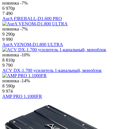
новинка
-7%
6 970
p
7 490
AurA FIREBALL-D1.600 PRO
новинка
-7%
9 290
p
9 990
AurA VENOM-D1.800 ULTRA
новинка
-10%
8 810
p
9 790
ACV DX-1.700 усилитель 1-канальный, моноблок
новинка
-14%
8 590
p
9 974
AMP PRO 1.1000FR