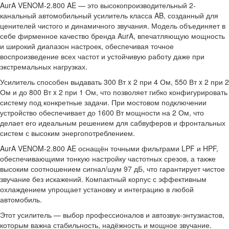
AurA VENOM-2.800 AE — это высокопроизводительный 2-
канальный автомобильный усилитель класса AB, созданный для
ценителей чистого и динамичного звучания. Модель объединяет в
себе фирменное качество бренда AurA, впечатляющую мощность
и широкий диапазон настроек, обеспечивая точное
воспроизведение всех частот и устойчивую работу даже при
экстремальных нагрузках.
Усилитель способен выдавать 300 Вт x 2 при 4 Ом, 550 Вт x 2 при 2
Ом и до 800 Вт x 2 при 1 Ом, что позволяет гибко конфигурировать
систему под конкретные задачи. При мостовом подключении
устройство обеспечивает до 1600 Вт мощности на 2 Ом, что
делает его идеальным решением для сабвуферов и фронтальных
систем с высоким энергопотреблением.
AurA VENOM-2.800 AE оснащён точными фильтрами LPF и HPF,
обеспечивающими тонкую настройку частотных срезов, а также
высоким соотношением сигнал/шум 97 дБ, что гарантирует чистое
звучание без искажений. Компактный корпус с эффективным
охлаждением упрощает установку и интеграцию в любой
автомобиль.
Этот усилитель — выбор профессионалов и автозвук-энтузиастов,
которым важна стабильность, надёжность и мощное звучание.