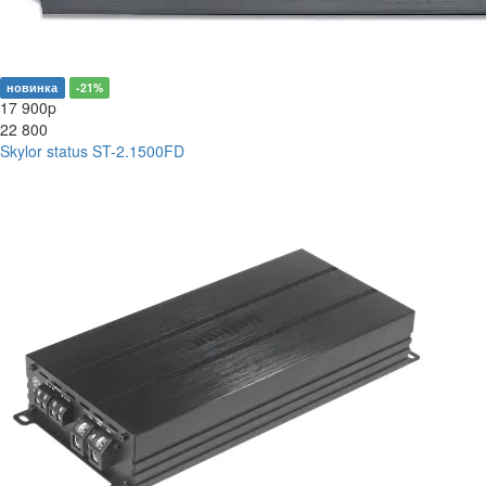
новинка
-21%
17 900
p
22 800
Skylor status ST-2.1500FD