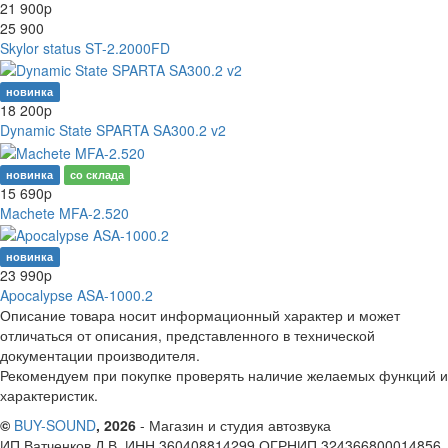
21 900
p
25 900
Skylor status ST-2.2000FD
новинка
18 200
p
Dynamic State SPARTA SA300.2 v2
новинка
со склада
15 690
p
Machete MFA-2.520
новинка
23 990
p
Apocalypse ASA-1000.2
Описание товара носит информационный характер и может
отличаться от описания, представленного в технической
документации производителя.
Рекомендуем при покупке проверять наличие желаемых функций и
характеристик.
©
BUY-SOUND
, 2026
- Магазин и студия автозвука
ИП Ватченков Д.В. ИНН 360408814299 ОГРНИП 324366800014856