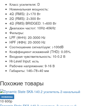
Класс усилителя: D
Номинальная мощность:
4Ω (RMS): 2×170 Вт
2Ω (RMS): 2×300 Вт
4Ω (RMS) BRIDGED: 1×600 Вт
Диапазон частот: 10Hz-40kHz
Фильтры:
LPF (ФНЧ): 20-3000 Hz
HPF (ФВЧ): 20-3000 Hz
Соотношение сигнал/шум: >100dB
Коэффициент искажений (THD): 0.05%
Входная чувствительность: 10-0.2 В
Hi-Level Input: есть
Рабочее напряжение: 9-16 В
Габариты: 146×78×40 мм
Похожие товары
новинка
10 600
p
Dynamic State SKA-140.2 усилитель 2-канальный