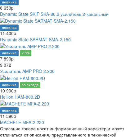
новинка
8 650
p
Dynamic State SKIF SKA-80.2 усилитель 2-канальный
новинка
11 400
p
Dynamic State SARMAT SMA-2.150
новинка
-13%
7 890
p
9 072
Усилитель AMP PRO 2.200
новинка
со склада
10 990
p
Hellion HAM-800.2D
новинка
11 590
p
MACHETE MFA-2.220
Описание товара носит информационный характер и может
отличаться от описания, представленного в технической