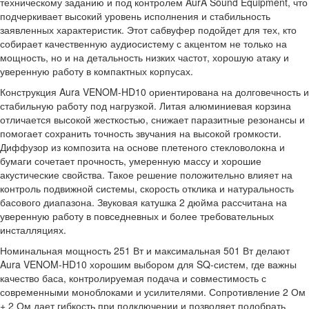
техническому заданию и под контролем AurA Sound Equipment, что
подчеркивает высокий уровень исполнения и стабильность
заявленных характеристик. Этот сабвуфер подойдет для тех, кто
собирает качественную аудиосистему с акцентом не только на
мощность, но и на детальность низких частот, хорошую атаку и
уверенную работу в компактных корпусах.
Конструкция Aura VENOM-HD10 ориентирована на долговечность и
стабильную работу под нагрузкой. Литая алюминиевая корзина
отличается высокой жесткостью, снижает паразитные резонансы и
помогает сохранить точность звучания на высокой громкости.
Диффузор из композита на основе плетеного стекловолокна и
бумаги сочетает прочность, умеренную массу и хорошие
акустические свойства. Такое решение положительно влияет на
контроль подвижной системы, скорость отклика и натуральность
басового диапазона. Звуковая катушка 2 дюйма рассчитана на
уверенную работу в повседневных и более требовательных
инсталляциях.
Номинальная мощность 251 Вт и максимальная 501 Вт делают
Aura VENOM-HD10 хорошим выбором для SQ-систем, где важны
качество баса, контролируемая подача и совместимость с
современными моноблоками и усилителями. Сопротивление 2 Ом
+ 2 Ом дает гибкость при подключении и позволяет подобрать