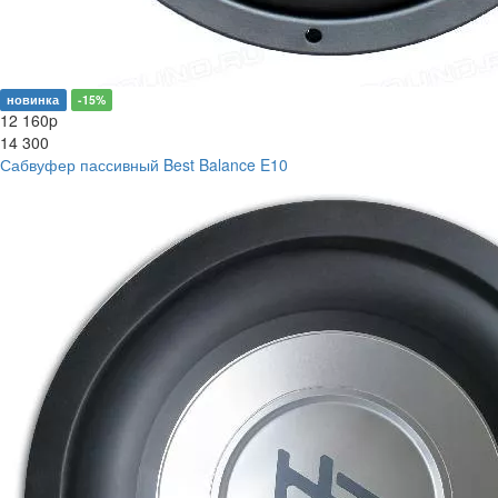
новинка
-15%
12 160
p
14 300
Сабвуфер пассивный Best Balance E10