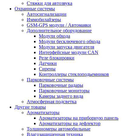
Стяжки для автозвука
Охранные системы
Автосигнализации
Иммобилайзеры
GSM-GPS модули / Автомаяки
Дополнительное оборудование
Модули обхода
Модули бесключевого обхода
Модули запуска двигателя
Интерфейсные модули CAN
Реле блокировки
Датчики
Сирены
Контроллеры стеклоподьемников
Парковочные системы
Парковочные радары
Парковочные мониторы
Камеры заднего вида
Атмосферная подсветка
Другие товары
Ароматизаторы
Ароматизаторы на приборную панель
Ароматизаторы на дефлектор
Толщиномеры автомобильные
Влагозащищенная техника