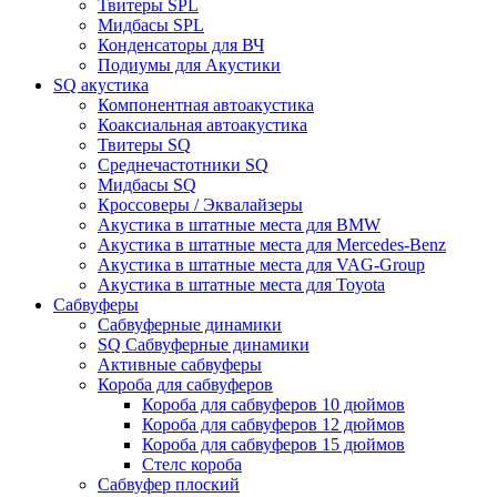
Твитеры SPL
Мидбасы SPL
Конденсаторы для ВЧ
Подиумы для Акустики
SQ акустика
Компонентная автоакустика
Коаксиальная автоакустика
Твитеры SQ
Среднечастотники SQ
Мидбасы SQ
Кроссоверы / Эквалайзеры
Акустика в штатные места для BMW
Акустика в штатные места для Mercedes-Benz
Акустика в штатные места для VAG-Group
Акустика в штатные места для Toyota
Сабвуферы
Сабвуферные динамики
SQ Сабвуферные динамики
Активные сабвуферы
Короба для сабвуферов
Короба для сабвуферов 10 дюймов
Короба для сабвуферов 12 дюймов
Короба для сабвуферов 15 дюймов
Стелс короба
Cабвуфер плоский