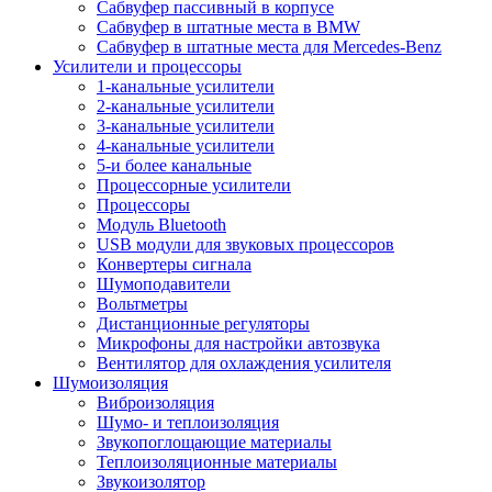
Сабвуфер пассивный в корпусе
Сабвуфер в штатные места в BMW
Сабвуфер в штатные места для Mercedes-Benz
Усилители и процессоры
1-канальные усилители
2-канальные усилители
3-канальные усилители
4-канальные усилители
5-и более канальные
Процессорные усилители
Процессоры
Модуль Bluetooth
USB модули для звуковых процессоров
Конвертеры сигнала
Шумоподавители
Вольтметры
Дистанционные регуляторы
Микрофоны для настройки автозвука
Вентилятор для охлаждения усилителя
Шумоизоляция
Виброизоляция
Шумо- и теплоизоляция
Звукопоглощающие материалы
Теплоизоляционные материалы
Звукоизолятор