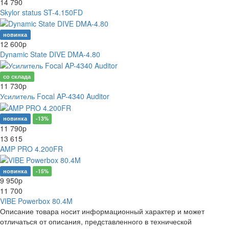
14 790
Skylor status ST-4.150FD
новинка
12 600
p
Dynamic State DIVE DMA-4.80
со склада
11 730
p
Усилитель Focal AP-4340 Auditor
новинка
-13%
11 790
p
13 615
AMP PRO 4.200FR
новинка
-15%
9 950
p
11 700
VIBE Powerbox 80.4M
Описание товара носит информационный характер и может
отличаться от описания, представленного в технической