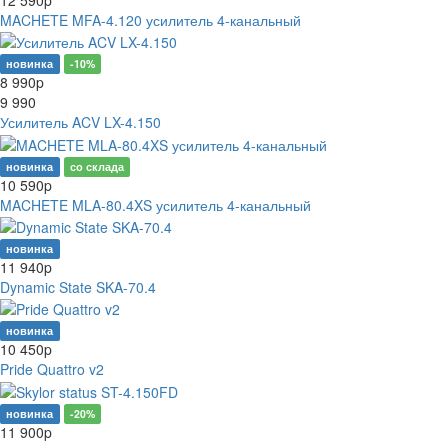
MACHETE MFA-4.120 усилитель 4-канальный
новинка
-10%
8 990
p
9 990
Усилитель ACV LX-4.150
новинка
со склада
10 590
p
MACHETE MLA-80.4XS усилитель 4-канальный
новинка
11 940
p
Dynamic State SKA-70.4
новинка
10 450
p
Pride Quattro v2
новинка
-20%
11 900
p