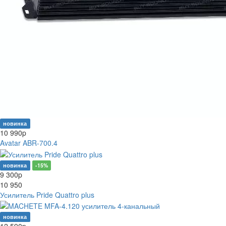
новинка
10 990
p
Avatar ABR-700.4
новинка
-15%
9 300
p
10 950
Усилитель Pride Quattro plus
новинка
12 590
p