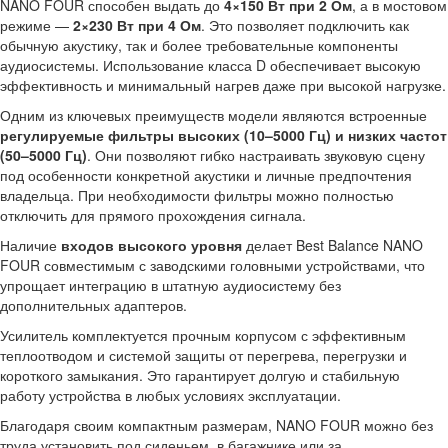
NANO FOUR способен выдать до
4×150 Вт при 2 Ом
, а в мостовом
режиме —
2×230 Вт при 4 Ом
. Это позволяет подключить как
обычную акустику, так и более требовательные компоненты
аудиосистемы. Использование класса D обеспечивает высокую
эффективность и минимальный нагрев даже при высокой нагрузке.
Одним из ключевых преимуществ модели являются встроенные
регулируемые фильтры высоких (10–5000 Гц) и низких частот
(50–5000 Гц)
. Они позволяют гибко настраивать звуковую сцену
под особенности конкретной акустики и личные предпочтения
владельца. При необходимости фильтры можно полностью
отключить для прямого прохождения сигнала.
Наличие
входов высокого уровня
делает Best Balance NANO
FOUR совместимым с заводскими головными устройствами, что
упрощает интеграцию в штатную аудиосистему без
дополнительных адаптеров.
Усилитель комплектуется прочным корпусом с эффективным
теплоотводом и системой защиты от перегрева, перегрузки и
короткого замыкания. Это гарантирует долгую и стабильную
работу устройства в любых условиях эксплуатации.
Благодаря своим компактным размерам, NANO FOUR можно без
труда установить под сиденьем, в багажнике или за