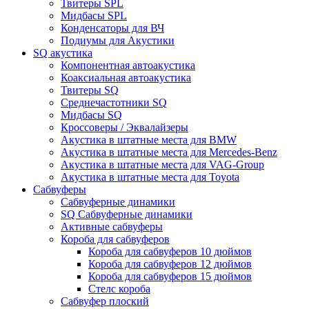
Твитеры SPL
Мидбасы SPL
Конденсаторы для ВЧ
Подиумы для Акустики
SQ акустика
Компонентная автоакустика
Коаксиальная автоакустика
Твитеры SQ
Среднечастотники SQ
Мидбасы SQ
Кроссоверы / Эквалайзеры
Акустика в штатные места для BMW
Акустика в штатные места для Mercedes-Benz
Акустика в штатные места для VAG-Group
Акустика в штатные места для Toyota
Сабвуферы
Сабвуферные динамики
SQ Сабвуферные динамики
Активные сабвуферы
Короба для сабвуферов
Короба для сабвуферов 10 дюймов
Короба для сабвуферов 12 дюймов
Короба для сабвуферов 15 дюймов
Стелс короба
Cабвуфер плоский