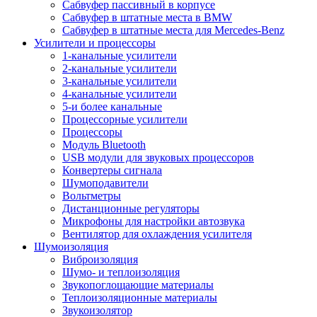
Сабвуфер пассивный в корпусе
Сабвуфер в штатные места в BMW
Сабвуфер в штатные места для Mercedes-Benz
Усилители и процессоры
1-канальные усилители
2-канальные усилители
3-канальные усилители
4-канальные усилители
5-и более канальные
Процессорные усилители
Процессоры
Модуль Bluetooth
USB модули для звуковых процессоров
Конвертеры сигнала
Шумоподавители
Вольтметры
Дистанционные регуляторы
Микрофоны для настройки автозвука
Вентилятор для охлаждения усилителя
Шумоизоляция
Виброизоляция
Шумо- и теплоизоляция
Звукопоглощающие материалы
Теплоизоляционные материалы
Звукоизолятор