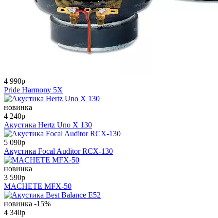
4 990
p
Pride Harmony 5X
новинка
4 240
p
Акустика Hertz Uno X 130
5 090
p
Акустика Focal Auditor RCX-130
новинка
3 590
p
MACHETE MFX-50
новинка
-15%
4 340
p