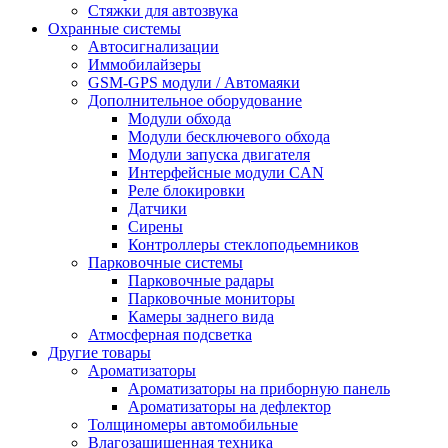
Стяжки для автозвука
Охранные системы
Автосигнализации
Иммобилайзеры
GSM-GPS модули / Автомаяки
Дополнительное оборудование
Модули обхода
Модули бесключевого обхода
Модули запуска двигателя
Интерфейсные модули CAN
Реле блокировки
Датчики
Сирены
Контроллеры стеклоподьемников
Парковочные системы
Парковочные радары
Парковочные мониторы
Камеры заднего вида
Атмосферная подсветка
Другие товары
Ароматизаторы
Ароматизаторы на приборную панель
Ароматизаторы на дефлектор
Толщиномеры автомобильные
Влагозащищенная техника