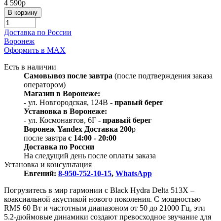
4 590
p
Доставка по России
Воронеж
Оформить в МАХ
Есть в наличии
Самовывоз
после завтра
(после подтверждения заказа
оператором)
Магазин в Воронеже:
- ул. Новгородская, 124В
- правый берег
Установка в Воронеже:
- ул. Космонавтов, 6Г
- правый берег
Воронеж
Y
andex
Д
оставка 200
p
после завтра
с 14:00 - 20:00
Доставка по России
На следущий день после оплаты заказа
Установка и консультация
Евгений:
8-950-752-10-15
,
WhatsApp
Погрузитесь в мир гармонии с Black Hydra Delta 513X –
коаксиальной акустикой нового поколения. С мощностью
RMS 60 Вт и частотным диапазоном от 50 до 21000 Гц, эти
5.2-дюймовые динамики создают превосходное звучание для