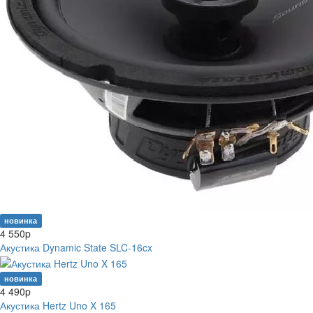
новинка
4 550
p
Акустика Dynamic State SLC-16cx
новинка
4 490
p
Акустика Hertz Uno X 165