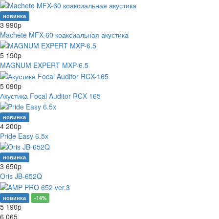
новинка
3 990
p
Machete MFX-60 коаксиальная акустика
5 190
p
MAGNUM EXPERT MXP-6.5
5 090
p
Акустика Focal Auditor RCX-165
новинка
4 200
p
Pride Easy 6.5x
новинка
3 650
p
Oris JB-652Q
новинка
-14%
5 190
p
6 065