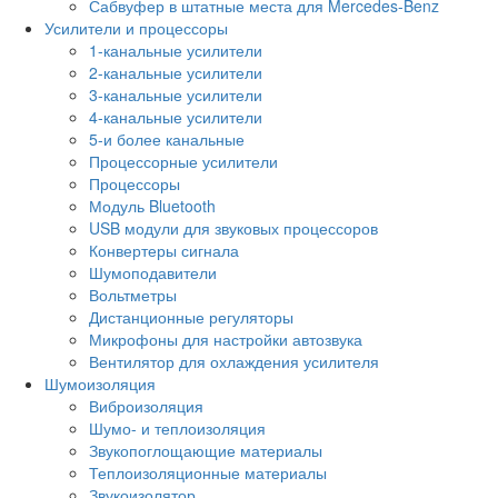
Сабвуфер в штатные места для Mercedes-Benz
Усилители и процессоры
1-канальные усилители
2-канальные усилители
3-канальные усилители
4-канальные усилители
5-и более канальные
Процессорные усилители
Процессоры
Модуль Bluetooth
USB модули для звуковых процессоров
Конвертеры сигнала
Шумоподавители
Вольтметры
Дистанционные регуляторы
Микрофоны для настройки автозвука
Вентилятор для охлаждения усилителя
Шумоизоляция
Виброизоляция
Шумо- и теплоизоляция
Звукопоглощающие материалы
Теплоизоляционные материалы
Звукоизолятор