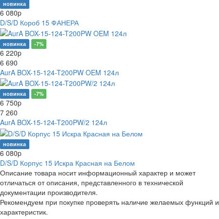
новинка
6 080
p
D/S/D Короб 15 ФАНЕРА
новинка
-7%
6 220
p
6 690
AurA BOX-15-124-T200PW OEM 124л
новинка
-7%
6 750
p
7 260
AurA BOX-15-124-T200PW/2 124л
новинка
6 080
p
D/S/D Корпус 15 Искра Красная на Белом
Описание товара носит информационный характер и может
отличаться от описания, представленного в технической
документации производителя.
Рекомендуем при покупке проверять наличие желаемых функций и
характеристик.