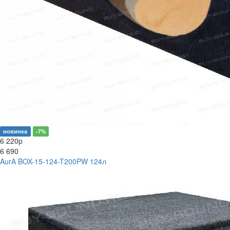
новинка
-7%
6 220
p
6 690
AurA BOX-15-124-T200PW 124л