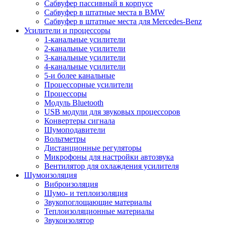
Сабвуфер пассивный в корпусе
Сабвуфер в штатные места в BMW
Сабвуфер в штатные места для Mercedes-Benz
Усилители и процессоры
1-канальные усилители
2-канальные усилители
3-канальные усилители
4-канальные усилители
5-и более канальные
Процессорные усилители
Процессоры
Модуль Bluetooth
USB модули для звуковых процессоров
Конвертеры сигнала
Шумоподавители
Вольтметры
Дистанционные регуляторы
Микрофоны для настройки автозвука
Вентилятор для охлаждения усилителя
Шумоизоляция
Виброизоляция
Шумо- и теплоизоляция
Звукопоглощающие материалы
Теплоизоляционные материалы
Звукоизолятор