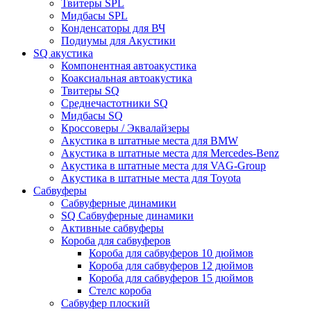
Твитеры SPL
Мидбасы SPL
Конденсаторы для ВЧ
Подиумы для Акустики
SQ акустика
Компонентная автоакустика
Коаксиальная автоакустика
Твитеры SQ
Среднечастотники SQ
Мидбасы SQ
Кроссоверы / Эквалайзеры
Акустика в штатные места для BMW
Акустика в штатные места для Mercedes-Benz
Акустика в штатные места для VAG-Group
Акустика в штатные места для Toyota
Сабвуферы
Сабвуферные динамики
SQ Сабвуферные динамики
Активные сабвуферы
Короба для сабвуферов
Короба для сабвуферов 10 дюймов
Короба для сабвуферов 12 дюймов
Короба для сабвуферов 15 дюймов
Стелс короба
Cабвуфер плоский