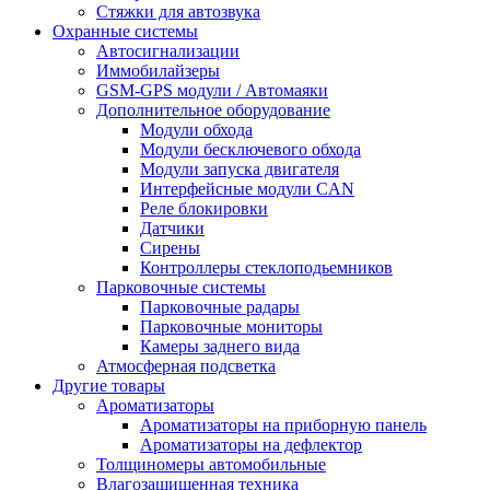
Стяжки для автозвука
Охранные системы
Автосигнализации
Иммобилайзеры
GSM-GPS модули / Автомаяки
Дополнительное оборудование
Модули обхода
Модули бесключевого обхода
Модули запуска двигателя
Интерфейсные модули CAN
Реле блокировки
Датчики
Сирены
Контроллеры стеклоподьемников
Парковочные системы
Парковочные радары
Парковочные мониторы
Камеры заднего вида
Атмосферная подсветка
Другие товары
Ароматизаторы
Ароматизаторы на приборную панель
Ароматизаторы на дефлектор
Толщиномеры автомобильные
Влагозащищенная техника