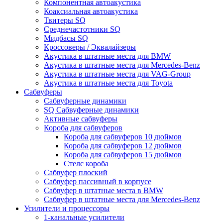
Компонентная автоакустика
Коаксиальная автоакустика
Твитеры SQ
Среднечастотники SQ
Мидбасы SQ
Кроссоверы / Эквалайзеры
Акустика в штатные места для BMW
Акустика в штатные места для Mercedes-Benz
Акустика в штатные места для VAG-Group
Акустика в штатные места для Toyota
Сабвуферы
Сабвуферные динамики
SQ Сабвуферные динамики
Активные сабвуферы
Короба для сабвуферов
Короба для сабвуферов 10 дюймов
Короба для сабвуферов 12 дюймов
Короба для сабвуферов 15 дюймов
Стелс короба
Cабвуфер плоский
Сабвуфер пассивный в корпусе
Сабвуфер в штатные места в BMW
Сабвуфер в штатные места для Mercedes-Benz
Усилители и процессоры
1-канальные усилители