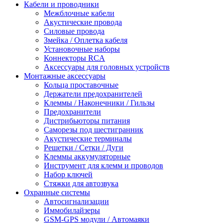
Кабели и проводники
Межблочные кабели
Акустические провода
Силовые провода
Змейка / Оплетка кабеля
Установочные наборы
Коннекторы RCA
Аксессуары для головных устройств
Монтажные аксессуары
Кольца проставочные
Держатели предохранителей
Клеммы / Наконечники / Гильзы
Предохранители
Дистрибьюторы питания
Саморезы под шестигранник
Акустические терминалы
Решетки / Сетки / Дуги
Клеммы аккумуляторные
Инструмент для клемм и проводов
Набор ключей
Стяжки для автозвука
Охранные системы
Автосигнализации
Иммобилайзеры
GSM-GPS модули / Автомаяки