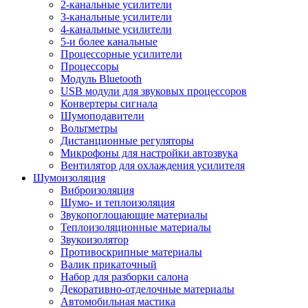
2-канальные усилители
3-канальные усилители
4-канальные усилители
5-и более канальные
Процессорные усилители
Процессоры
Модуль Bluetooth
USB модули для звуковых процессоров
Конвертеры сигнала
Шумоподавители
Вольтметры
Дистанционные регуляторы
Микрофоны для настройки автозвука
Вентилятор для охлаждения усилителя
Шумоизоляция
Виброизоляция
Шумо- и теплоизоляция
Звукопоглощающие материалы
Теплоизоляционные материалы
Звукоизолятор
Противоскрипные материалы
Валик прикаточный
Набор для разборки салона
Декоративно-отделочные материалы
Автомобильная мастика