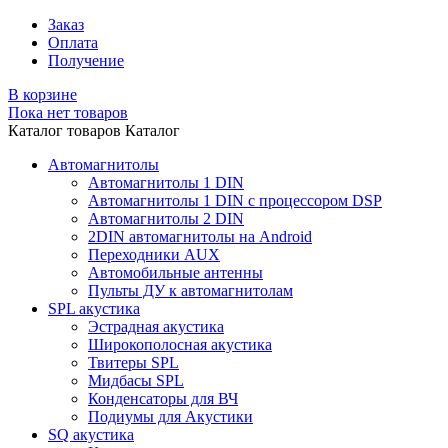
Заказ
Оплата
Получение
В корзине
Пока нет товаров
Каталог товаров
Каталог
Автомагнитолы
Автомагнитолы 1 DIN
Автомагнитолы 1 DIN с процессором DSP
Автомагнитолы 2 DIN
2DIN автомагнитолы на Android
Переходники AUX
Автомобильные антенны
Пульты ДУ к автомагнитолам
SPL акустика
Эстрадная акустика
Широкополосная акустика
Твитеры SPL
Мидбасы SPL
Конденсаторы для ВЧ
Подиумы для Акустики
SQ акустика