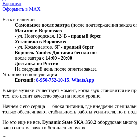
Воронеж
Оформить в МАХ
Есть в наличии
Самовывоз
после завтра
(после подтверждения заказа о
Магазин в Воронеже:
- ул. Новгородская, 124В
- правый берег
Установка в Воронеже:
- ул. Космонавтов, 6Г
- правый берег
Воронеж
Y
andex
Д
оставка бесплатно
после завтра
с 14:00 - 20:00
Доставка по России
На следущий день после оплаты заказа
Установка и консультация
Евгений:
8-950-752-10-15
,
WhatsApp
В мире музыки существует момент, когда звук становится не пр
тех, кто ценит качество звука на новом уровне.
Начнем с его сердца — блока питания, где внедрены специал
только обеспечивают стабильность работы усилителя, но и под
Но это еще не все.
Dynamic State SKA-350.2
оборудован многоу
ваша система звука в безопасных руках.