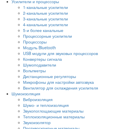
Усилители и процессоры
1-канальные усилители
2-канальные усилители
3-канальные усилители
4-канальные усилители
5-и более канальные
Процессорные усилители
Процессоры
Модуль Bluetooth
USB модули для звуковых процессоров
Конвертеры сигнала
Шумоподавители
Вольтметры
Дистанционные регуляторы
Микрофоны для настройки автозвука
Вентилятор для охлаждения усилителя
Шумоизоляция
Виброизоляция
Шумо- и теплоизоляция
Звукопоглощающие материалы
Теплоизоляционные материалы
Звукоизолятор
Противоскрипные материалы