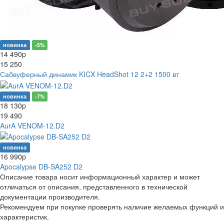
новинка
-5%
14 490
p
15 250
Сабвуферный динамик KICX HeadShot 12 2+2 1500 вт
новинка
-7%
18 130
p
19 490
AurA VENOM-12.D2
новинка
16 990
p
Apocalypse DB-SA252 D2
Описание товара носит информационный характер и может
отличаться от описания, представленного в технической
документации производителя.
Рекомендуем при покупке проверять наличие желаемых функций и
характеристик.