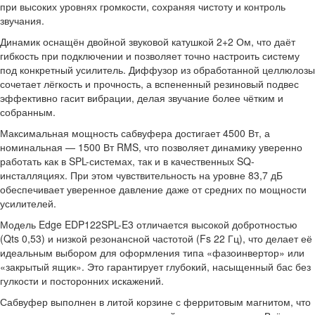
при высоких уровнях громкости, сохраняя чистоту и контроль
звучания.
Динамик оснащён двойной звуковой катушкой 2+2 Ом, что даёт
гибкость при подключении и позволяет точно настроить систему
под конкретный усилитель. Диффузор из обработанной целлюлозы
сочетает лёгкость и прочность, а вспененный резиновый подвес
эффективно гасит вибрации, делая звучание более чётким и
собранным.
Максимальная мощность сабвуфера достигает 4500 Вт, а
номинальная — 1500 Вт RMS, что позволяет динамику уверенно
работать как в SPL-системах, так и в качественных SQ-
инсталляциях. При этом чувствительность на уровне 83,7 дБ
обеспечивает уверенное давление даже от средних по мощности
усилителей.
Модель Edge EDP122SPL-E3 отличается высокой добротностью
(Qts 0,53) и низкой резонансной частотой (Fs 22 Гц), что делает её
идеальным выбором для оформления типа «фазоинвертор» или
«закрытый ящик». Это гарантирует глубокий, насыщенный бас без
гулкости и посторонних искажений.
Сабвуфер выполнен в литой корзине с ферритовым магнитом, что