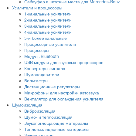
Сабвуфер в штатные места для Mercedes-Benz
Усилители и процессоры
1-канальные усилители
2-канальные усилители
3-канальные усилители
4-канальные усилители
5-и более канальные
Процессорные усилители
Процессоры
Модуль Bluetooth
USB модули для звуковых процессоров
Конвертеры сигнала
Шумоподавители
Вольтметры
Дистанционные регуляторы
Микрофоны для настройки автозвука
Вентилятор для охлаждения усилителя
Шумоизоляция
Виброизоляция
Шумо- и теплоизоляция
Звукопоглощающие материалы
Теплоизоляционные материалы
Звукоизолятор