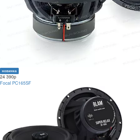
новинка
24 390
p
Focal PC165SF