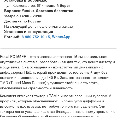
Установка в Воронеже:
- ул. Космонавтов, 6Г
- правый берег
Воронеж
Y
andex
Д
оставка бесплатно
завтра
с 14:00 - 20:00
Доставка по России
На следущий день после оплаты заказа
Установка и консультация
Евгений:
8-950-752-10-15
,
WhatsApp
Focal PC165FE – это высококачественная 16 см коаксиальная
акустическая система, разработанная для тех, кто ценит чистоту и
мощь звука. Она оснащена низкочастотными динамиками с
диффузором Flax, который производит естественный звук без
окраски и с мощностью до 140 Вт. Запатентованная технология
TMD (Tuned Mass Damper) улучшает стабильность звука,
обеспечивая нейтральность и линейность.
Комплект включает твитеры TAM с инвертированным куполом M-
профиля, которые обеспечивают широкий угол диффузии и
высокую четкость звука, не требуя точного направления. Эти
твитеры легко устанавливаются благодаря наклонному креплению.
Компактный аудиофильный кроссовер с предварительно