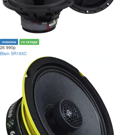
новинка
со склада
26 990
p
Blam SR165C