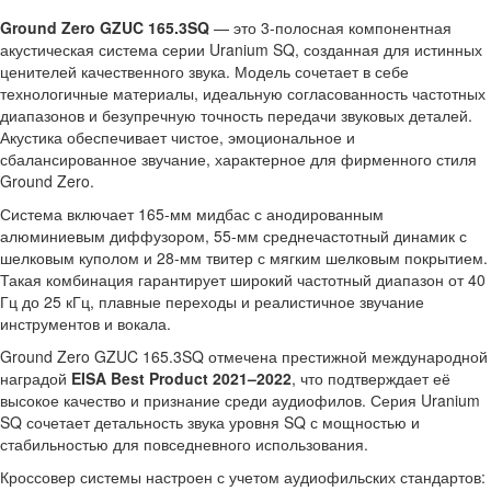
Ground Zero GZUC 165.3SQ
— это 3-полосная компонентная
акустическая система серии Uranium SQ, созданная для истинных
ценителей качественного звука. Модель сочетает в себе
технологичные материалы, идеальную согласованность частотных
диапазонов и безупречную точность передачи звуковых деталей.
Акустика обеспечивает чистое, эмоциональное и
сбалансированное звучание, характерное для фирменного стиля
Ground Zero.
Система включает 165-мм мидбас с анодированным
алюминиевым диффузором, 55-мм среднечастотный динамик с
шелковым куполом и 28-мм твитер с мягким шелковым покрытием.
Такая комбинация гарантирует широкий частотный диапазон от 40
Гц до 25 кГц, плавные переходы и реалистичное звучание
инструментов и вокала.
Ground Zero GZUC 165.3SQ отмечена престижной международной
наградой
EISA Best Product 2021–2022
, что подтверждает её
высокое качество и признание среди аудиофилов. Серия Uranium
SQ сочетает детальность звука уровня SQ с мощностью и
стабильностью для повседневного использования.
Кроссовер системы настроен с учетом аудиофильских стандартов: