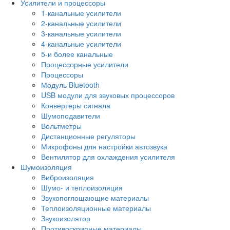
Усилители и процессоры
1-канальные усилители
2-канальные усилители
3-канальные усилители
4-канальные усилители
5-и более канальные
Процессорные усилители
Процессоры
Модуль Bluetooth
USB модули для звуковых процессоров
Конвертеры сигнала
Шумоподавители
Вольтметры
Дистанционные регуляторы
Микрофоны для настройки автозвука
Вентилятор для охлаждения усилителя
Шумоизоляция
Виброизоляция
Шумо- и теплоизоляция
Звукопоглощающие материалы
Теплоизоляционные материалы
Звукоизолятор
Противоскрипные материалы