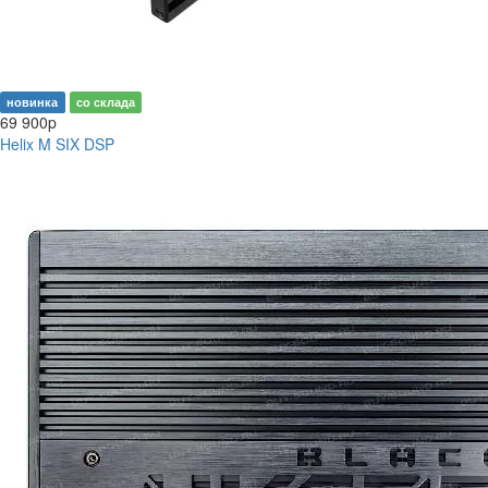
новинка
со склада
69 900
p
Helix M SIX DSP