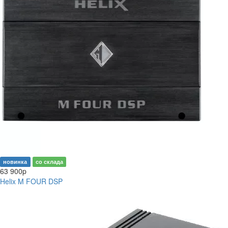
новинка
со склада
63 900
p
Helix M FOUR DSP