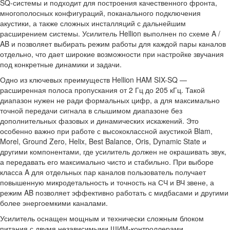
SQ-системы и подходит для построения качественного фронта,
многополосных конфигураций, поканального подключения
акустики, а также сложных инсталляций с дальнейшим
расширением системы. Усилитель Hellion выполнен по схеме A /
AB и позволяет выбирать режим работы для каждой пары каналов
отдельно, что дает широкие возможности при настройке звучания
под конкретные динамики и задачи.
Одно из ключевых преимуществ Hellion HAM SIX-SQ —
расширенная полоса пропускания от 2 Гц до 205 кГц. Такой
диапазон нужен не ради формальных цифр, а для максимально
точной передачи сигнала в слышимом диапазоне без
дополнительных фазовых и динамических искажений. Это
особенно важно при работе с высококлассной акустикой Blam,
Morel, Ground Zero, Helix, Best Balance, Oris, Dynamic State и
другими компонентами, где усилитель должен не окрашивать звук,
а передавать его максимально чисто и стабильно. При выборе
класса A для отдельных пар каналов пользователь получает
повышенную микродетальность и точность на СЧ и ВЧ звене, а
режим AB позволяет эффективно работать с мидбасами и другими
более энергоемкими каналами.
Усилитель оснащен мощным и технически сложным блоком
питания с двумя независимыми ШИМ-контроллерами,