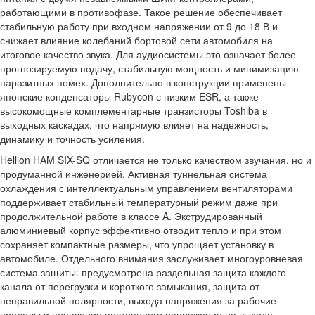
работающими в противофазе. Такое решение обеспечивает
стабильную работу при входном напряжении от 9 до 18 В и
снижает влияние колебаний бортовой сети автомобиля на
итоговое качество звука. Для аудиосистемы это означает более
прогнозируемую подачу, стабильную мощность и минимизацию
паразитных помех. Дополнительно в конструкции применены
японские конденсаторы Rubycon с низким ESR, а также
высокомощные комплементарные транзисторы Toshiba в
выходных каскадах, что напрямую влияет на надежность,
динамику и точность усиления.
Hellion HAM SIX-SQ отличается не только качеством звучания, но и
продуманной инженерией. Активная туннельная система
охлаждения с интеллектуальным управлением вентиляторами
поддерживает стабильный температурный режим даже при
продолжительной работе в классе A. Экструдированный
алюминиевый корпус эффективно отводит тепло и при этом
сохраняет компактные размеры, что упрощает установку в
автомобиле. Отдельного внимания заслуживает многоуровневая
система защиты: предусмотрена раздельная защита каждого
канала от перегрузки и короткого замыкания, защита от
неправильной полярности, выхода напряжения за рабочие
пределы и появления постоянного напряжения на выходе.