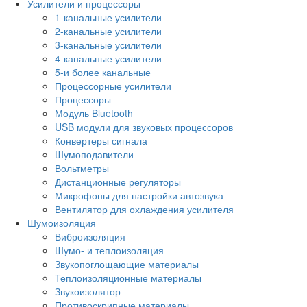
Усилители и процессоры
1-канальные усилители
2-канальные усилители
3-канальные усилители
4-канальные усилители
5-и более канальные
Процессорные усилители
Процессоры
Модуль Bluetooth
USB модули для звуковых процессоров
Конвертеры сигнала
Шумоподавители
Вольтметры
Дистанционные регуляторы
Микрофоны для настройки автозвука
Вентилятор для охлаждения усилителя
Шумоизоляция
Виброизоляция
Шумо- и теплоизоляция
Звукопоглощающие материалы
Теплоизоляционные материалы
Звукоизолятор
Противоскрипные материалы