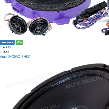
новинка
-7%
7 430
p
7 990
Aura INDIGO-6HKC