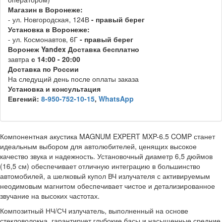
Магазин в Воронеже:
- ул. Новгородская, 124В
- правый берег
Установка в Воронеже:
- ул. Космонавтов, 6Г
- правый берег
Воронеж
Y
andex
Д
оставка бесплатно
завтра
с 14:00 - 20:00
Доставка по России
На следущий день после оплаты заказа
Установка и консультация
Евгений:
8-950-752-10-15
,
WhatsApp
Компонентная акустика MAGNUM EXPERT MXP-6.5 COMP станет
идеальным выбором для автолюбителей, ценящих высокое
качество звука и надежность. Установочный диаметр 6,5 дюймов
(16,5 см) обеспечивает отличную интеграцию в большинство
автомобилей, а шелковый купол ВЧ излучателя с активируемым
неодимовым магнитом обеспечивает чистое и детализированное
звучание на высоких частотах.
Композитный НЧ/СЧ излучатель, выполненный на основе
стекловолокна, гарантирует глубокие басы и насыщенные средние