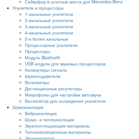
Сабвуфер в штатные места для Mercedes-Benz
Усилители и процессоры
1-канальные усилители
2-канальные усилители
3-канальные усилители
4-канальные усилители
5-и более канальные
Процессорные усилители
Процессоры
Модуль Bluetooth
USB модули для звуковых процессоров
Конвертеры сигнала
Шумоподавители
Вольтметры
Дистанционные регуляторы
Микрофоны для настройки автозвука
Вентилятор для охлаждения усилителя
Шумоизоляция
Виброизоляция
Шумо- и теплоизоляция
Звукопоглощающие материалы
Теплоизоляционные материалы
Звукоизолятор