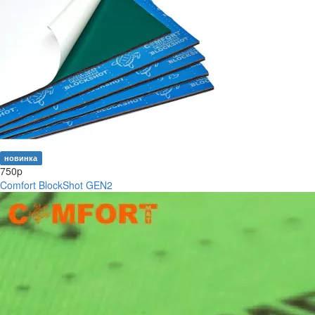
новинка
750
p
Comfort BlockShot GEN2