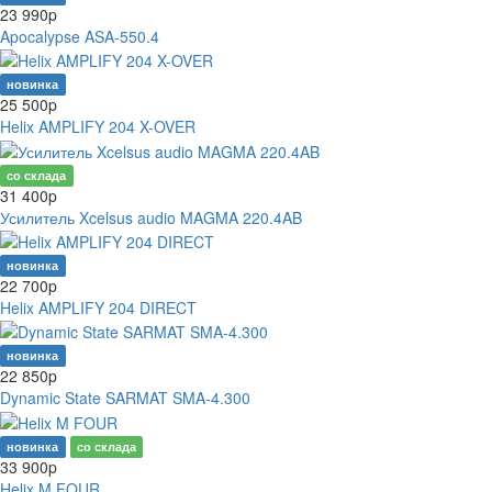
23 990
p
Apocalypse ASA-550.4
новинка
25 500
p
Helix AMPLIFY 204 X-OVER
со склада
31 400
p
Усилитель Xcelsus audio MAGMA 220.4AB
новинка
22 700
p
Helix AMPLIFY 204 DIRECT
новинка
22 850
p
Dynamic State SARMAT SMA-4.300
новинка
со склада
33 900
p
Helix M FOUR