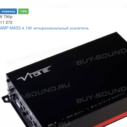
новинка
-13%
9 790
p
11 272
AMP MASS 4.190 четырехканальный усилитель