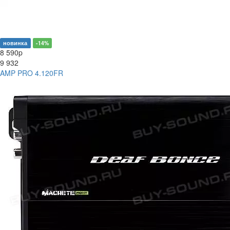
новинка
-14%
8 590
p
9 932
AMP PRO 4.120FR