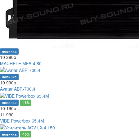
новинка
10 290
p
MACHETE MFA-4.80
новинка
10 990
p
Avatar ABR-700.4
новинка
-15%
10 190
p
11 990
VIBE Powerbox 65.4M
новинка
-10%