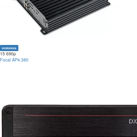
новинка
15 690
p
Focal AP4.380