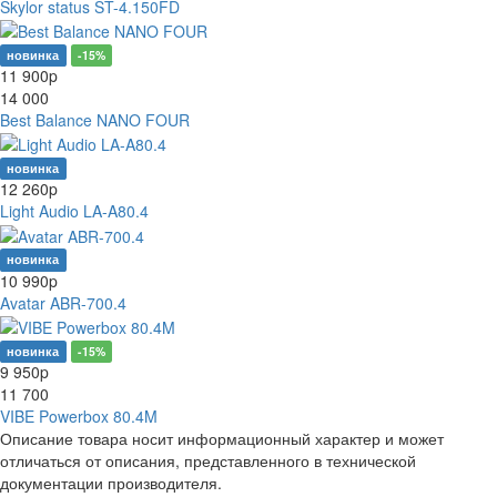
Skylor status ST-4.150FD
новинка
-15%
11 900
p
14 000
Best Balance NANO FOUR
новинка
12 260
p
Light Audio LA-A80.4
новинка
10 990
p
Avatar ABR-700.4
новинка
-15%
9 950
p
11 700
VIBE Powerbox 80.4M
Описание товара носит информационный характер и может
отличаться от описания, представленного в технической
документации производителя.