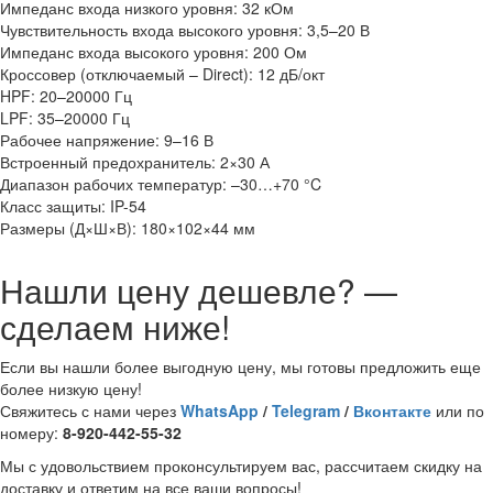
Импеданс входа низкого уровня: 32 кОм
Чувствительность входа высокого уровня: 3,5–20 В
Импеданс входа высокого уровня: 200 Ом
Кроссовер (отключаемый – Direct): 12 дБ/окт
HPF: 20–20000 Гц
LPF: 35–20000 Гц
Рабочее напряжение: 9–16 В
Встроенный предохранитель: 2×30 А
Диапазон рабочих температур: –30…+70 °C
Класс защиты: IP-54
Размеры (Д×Ш×В): 180×102×44 мм
Нашли цену дешевле? —
сделаем ниже!
Если вы нашли более выгодную цену, мы готовы предложить еще
более низкую цену!
Свяжитесь с нами через
WhatsApp
/
Telegram
/
Вконтакте
или по
номеру:
8-920-442-55-32
Мы с удовольствием проконсультируем вас, рассчитаем скидку на
доставку и ответим на все ваши вопросы!