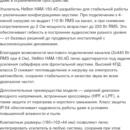
Усилитель Hellion HAM-150.4D разработан для стабильной работы
с различными конфигурациями акустики. При подключении к 4-
омной нагрузке он выдает 110 Вт RMS на канал, а при снижении
сопротивления до 2 Ом мощность возрастает до 220 Вт RMS. Это
обеспечивает гибкость в построении аудиосистем разного уровня
— от базовых решений до продвинутых инсталляций с
высокомощными динамиками.
Благодаря возможности мостового подключения каналов (2х440 Вт
RMS при 4 Ом), Hellion HAM-150.4D легко адаптируется под задачи
усиления сабвуфера или фронтальной акустики. Высокий КПД
класса D снижает тепловыделение и нагрузку на электросеть
автомобиля, сохраняя стабильность и качество звука во всем
диапазоне частот.
Дополнительные преимущества модели — широкий диапазон
входного напряжения, встроенные кроссоверы (HPF и LPF), а
также защита от перегрева и короткого замыкания. Класс защиты
IP-54 обеспечивает надежность работы даже в условиях
повышенной влажности и пыли.
Компактные размеры (180×102×44 мм) позволяют легко
интегрировать усилитель в любую систему, сохранив при этом