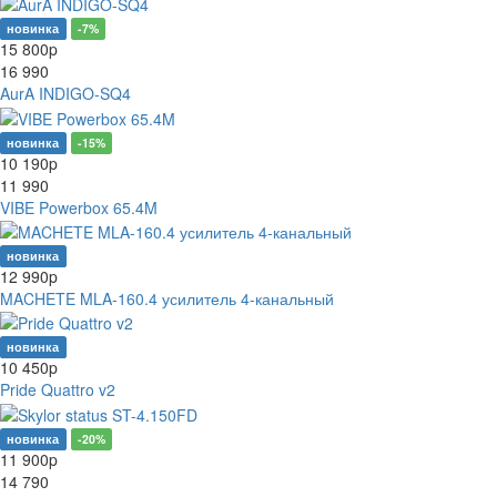
новинка
-7%
15 800
p
16 990
AurA INDIGO-SQ4
новинка
-15%
10 190
p
11 990
VIBE Powerbox 65.4M
новинка
12 990
p
MACHETE MLA-160.4 усилитель 4-канальный
новинка
10 450
p
Pride Quattro v2
новинка
-20%
11 900
p
14 790