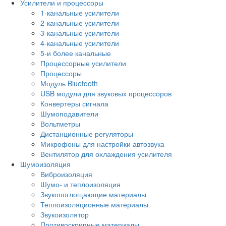
Усилители и процессоры
1-канальные усилители
2-канальные усилители
3-канальные усилители
4-канальные усилители
5-и более канальные
Процессорные усилители
Процессоры
Модуль Bluetooth
USB модули для звуковых процессоров
Конвертеры сигнала
Шумоподавители
Вольтметры
Дистанционные регуляторы
Микрофоны для настройки автозвука
Вентилятор для охлаждения усилителя
Шумоизоляция
Виброизоляция
Шумо- и теплоизоляция
Звукопоглощающие материалы
Теплоизоляционные материалы
Звукоизолятор
Противоскрипные материалы