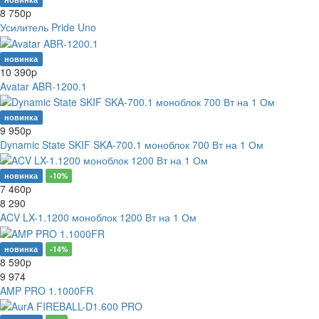
8 750
p
Усилитель Pride Uno
новинка
10 390
p
Avatar ABR-1200.1
новинка
9 950
p
Dynamic State SKIF SKA-700.1 моноблок 700 Вт на 1 Ом
новинка
-10%
7 460
p
8 290
ACV LX-1.1200 моноблок 1200 Вт на 1 Ом
новинка
-14%
8 590
p
9 974
AMP PRO 1.1000FR