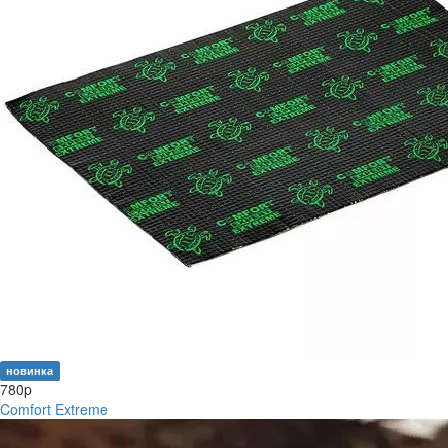
новинка
780
p
Comfort Extreme