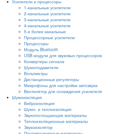
Усилители и процессоры
1-канальные усилители
2-канальные усилители
3-канальные усилители
4-канальные усилители
5-и более канальные
Процессорные усилители
Процессоры
Модуль Bluetooth
USB модули для звуковых процессоров
Конвертеры сигнала
Шумоподавители
Вольтметры
Дистанционные регуляторы
Микрофоны для настройки автозвука
Вентилятор для охлаждения усилителя
Шумоизоляция
Виброизоляция
Шумо- и теплоизоляция
Звукопоглощающие материалы
Теплоизоляционные материалы
Звукоизолятор
Противоскрипные материалы